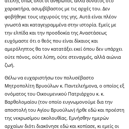
ατελής όπως όλοι οι άνθρωποι, αλλά δυνατός στο
χαρακτήρα, ασυμβίβαστος με τις αρχές του. Δεν
φοβήθηκε τους ισχυρούς της γης. Αυτά είναι πλέον
γνωστά και καταγεγραμμένα στην ιστορία. Εμείς με
την ελπίδα και την προσδοκία της Αναστάσεως
ευχόμαστε ότι ο θεός που είναι δίκαιος και
αμερόληπτος θα τον κατατάξει εκεί όπου δεν υπάρχει
ούτε πόνος, ούτε λύπη, ούτε στεναγμός, αλλά αιώνια
ζωή.
Θέλω να ευχαριστήσω τον πολυσέβαστο
Μητροπολίτη Βρυούλων κ. Παντελεήμονα, ο οποίος εξ
ονόματος του Οικουμενικού Πατριάρχου κ. κ.
Βαρθολομαίου (τον οποίο ευγνωμονούμε δια την
αποστολή του Αγίου Βρυούλων) ήρθε εδώ και προέστη
της νεκρωσίμου ακολουθίας. Εμνήσθην ημερών
αρχαίων διότι διακόνησε εδώ και κοπίασε, κι εμείς οι