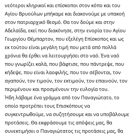
νεότεροι κληρικοί και επίσκοποι στον κόπο και του
Αγίου Βρυούλων μπήκαμε και διακονούμε με υπακοή
στον πατριαρχικό θεσμό. Θα τον δούμε και στην
Αδελαΐδα, εκεί που διακόνησε, στην ενορία του Αγίου
Γεωργίου Θέμπαρτον, που εξελέγη Επίσκοπος και ως
εκ τούτου είναι μεγάλη τιμή που μετά από πολλά
χρόνια θα έρθει να λειτουργήσει στο ναό. Ένα ναό
που γνωρίζει καλά, που βάφτισε, που πάντρεψε, που
κήδεψε, που είναι λαοφιλής, που τον σέβονται, τον
αγαπούν, τον τιμούν, τον εκτιμούν, τον επαινούν, τον
περιμένουν και προσμένουν την ευλογία του.
Ήδη λάβαμε ένα γράμμα από τον Παναγιώτατο, το
οποίο προτρέπει τους Επισκόπους να
συγκεντρωθούμε, να συζητήσουμε και να υποβάλουμε
προτάσεις. Θα εκφράσουμε τις απόψεις μας, θα
συνεκτιμήσει ο Παναγιώτατος τις προτάσεις μας, θα