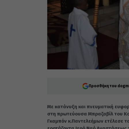
Προσθήκη του dogma
Με κατάνυξη και πνευματική ευφο
στη πρωτεύουσα Μπραζαβίλ του Κον
Γκαμπόν κ.Παντελεήμων ετέλεσε τα
εορτάζοντα Ιερό Ναό Αναστάσεως 