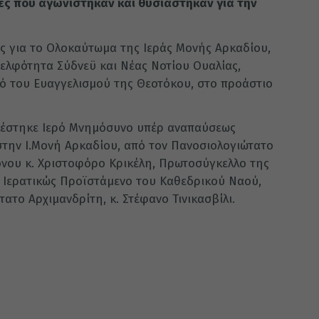
ς που αγωνίστηκαν και θυσιάστηκαν για την
ς για το Ολοκαύτωμα της Ιεράς Μονής Αρκαδίου,
ελφότητα Σύδνεϋ και Νέας Νοτίου Ουαλίας,
ό του Ευαγγελισμού της Θεοτόκου, στο προάστιο
τελέστηκε Ιερό Μνημόσυνο υπέρ αναπαύσεως
την Ι.Μονή Αρκαδίου, από τον Πανοσιολογιώτατο
νου κ. Χριστοφόρο Κρικέλη, Πρωτοσύγκελλο της
ι Ιερατικώς Προϊστάμενο του Καθεδρικού Ναού,
ατο Αρχιμανδρίτη, κ. Στέφανο Τινικασβίλι.