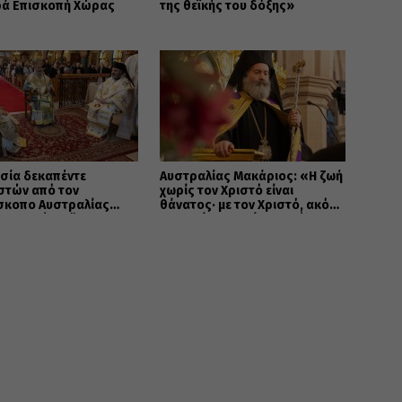
ρά Επισκοπή Χώρας
της θεϊκής του δόξης»
σία δεκαπέντε
Αυστραλίας Μακάριος: «Η ζωή
στών από τον
χωρίς τον Χριστό είναι
ίσκοπο Αυστραλίας
θάνατος· με τον Χριστό, ακόμη
ο στο Σύδνεϋ
και ο θάνατος γίνεται πύλη
προς την αιώνια ζωή»