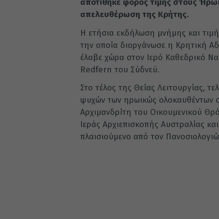
αποτίθηκε φόρος τιμής στους Ήρωε
απελευθέρωση της Κρήτης.
Η ετήσια εκδήλωση μνήμης και τιμή
την οποία διοργάνωσε η Κρητική Αδ
έλαβε χώρα στον Ιερό Καθεδρικό Να
Redfern του Σύδνεϋ.
Στο τέλος της Θείας Λειτουργίας, 
ψυχών των ηρωικώς ολοκαυθέντων σ
Αρχιμανδρίτη του Οικουμενικού Θρό
Ιεράς Αρχιεπισκοπής Αυστραλίας κα
πλαισιούμενο από τον Πανοσιολογιώτ