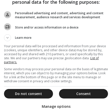
personal data for the following purposes:
Personalised advertising and content, advertising and content
ς διαβίβασε σε όλους τους παριστάμενους τις
measurement, audience research and services development
τάτου Αρχιεπισκόπου Αυστραλίας κ.κ. Μακαρίου,
Store and/or access information on a device
 της ιστορικής μνήμης, ούτως ώστε οι αγώνες
πατρίδος να καθίστανται οδοδείκτης για την
Learn more
.
Your personal data will be processed and information from your device
(cookies, unique identifiers, and other device data) may be stored by,
, κατόπιν, στο Κενοτάφιο που βρίσκεται στον
accessed by and shared with 210 partners, or used specifically by this
, πραγματοποιήθηκε κατάθεση στεφάνων από
site. We and our partners may use precise geolocation data.
List of
partners.
τας Σύδνεϋ και Νέας Νοτίου Ουαλίας, της
Some vendors may process your personal data on the basis of legitimate
αι Νέας Ζηλανδίας, και της Νεολαίας των Κρητών
interest, which you can object to by managing your options below. Look
for a link at the bottom of this page or in the site menu to manage or
withdraw consent in privacy and cookie settings.
Do not consent
Consent
Manage options