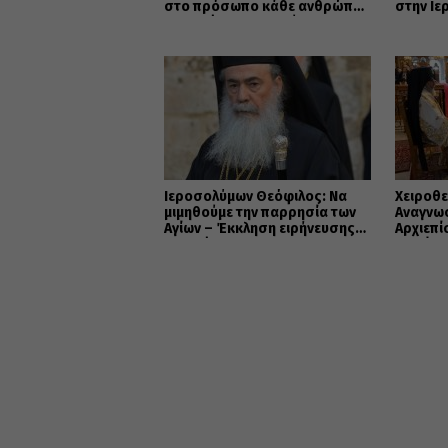
στο πρόσωπο κάθε ανθρώπου
στην Ιε
την εικόνα του Θεού”
Ιεροσολύμων Θεόφιλος: Να
Χειροθε
μιμηθούμε την παρρησία των
Αναγνω
Αγίων – Έκκληση ειρήνευσης
Αρχιεπ
και ενότητας
Μακάρι