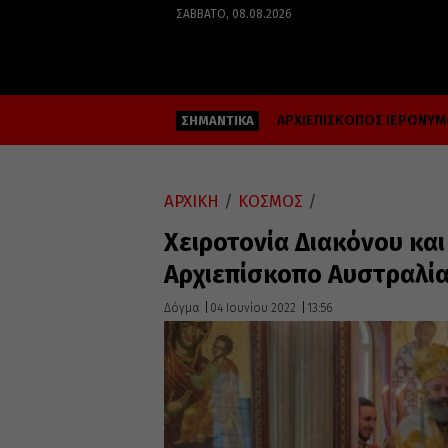
ΣΆΒΒΑΤΟ, 08.08.2026
ΑΡΧΙΕΠΙΣΚΟΠΟΣ ΙΕΡΩΝΥ
ΣΗΜΑΝΤΙΚΑ
ΑΡΧΙΚΗ
/
ΚΟΣΜΟΣ
/
Χειροτονία Διακόνου κα
Αρχιεπίσκοπο Αυστραλί
Δόγμα
04 Ιουνίου 2022
13:56