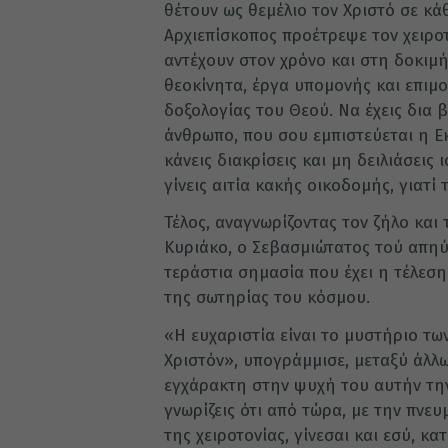
θέτουν ως θεμέλιο τον Χριστό σε κά
Αρχιεπίσκοπος προέτρεψε τον χειροτ
αντέχουν στον χρόνο και στη δοκιμή
θεοκίνητα, έργα υπομονής και επιμο
δοξολογίας του Θεού. Να έχεις δια β
άνθρωπο, που σου εμπιστεύεται η Εκ
κάνεις διακρίσεις και μη δειλιάσεις
γίνεις αιτία κακής οικοδομής, γιατ
Τέλος, αναγνωρίζοντας τον ζήλο και
Κυριάκο, ο Σεβασμιώτατος τού απηύ
τεράστια σημασία που έχει η τέλεση
της σωτηρίας του κόσμου.
«Η ευχαριστία είναι το μυστήριο των
Χριστόν», υπογράμμισε, μεταξύ άλλω
εγχάρακτη στην ψυχή του αυτήν την 
γνωρίζεις ότι από τώρα, με την πνε
της χειροτονίας, γίνεσαι και εσύ, κ