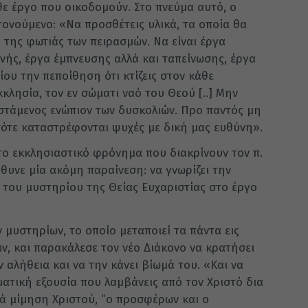
θε έργο που οικοδομούν. Στο πνεύμα αυτό, ο
ονούμενο: «Να προσθέτεις υλικά, τα οποία θα
 της φωτιάς των πειρασμών. Να είναι έργα
νής, έργα έμπνευσης αλλά και ταπείνωσης, έργα
ίου την πεποίθηση ότι κτίζεις στον κάθε
κλησία, τον εν σώματι ναό του Θεού [..] Μην
 ιστάμενος ενώπιον των δυσκολιών. Προ παντός μη
ί τότε καταστρέφονται ψυχές με δική μας ευθύνη».
 το εκκλησιαστικό φρόνημα που διακρίνουν τον π.
θυνε μία ακόμη παραίνεση: να γνωρίζει την
 του μυστηρίου της Θείας Ευχαριστίας στο έργο
 μυστηρίων, το οποίο μεταποιεί τα πάντα εις
ν, και παρακάλεσε τον νέο Διάκονο να κρατήσει
αλήθεια και να την κάνει βίωμά του. «Και να
υματική εξουσία που λαμβάνεις από τον Χριστό δια
ατά μίμηση Χριστού, “ο προσφέρων και ο