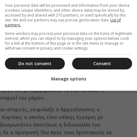
Your personal data will be processed and information from your device
κησε να στρέψει τα βήματά του προς το μονοπάτι
(cookies, unique identifiers, and other device data) may be stored by,
ογική Σχολή του Αποστόλου Ανδρέου, και να
accessed by and shared with 210 partners, or used specifically by this
site. We and our partners may use precise geolocation data.
List of
 που ήταν να εισέλθει στην ιερωσύνη και να
partners.
υσιαστήριο. Στην ιερατική του ζωή, που μόλις
Some vendors may process your personal data on the basis of legitimate
ν Πρεσβυτέρα του, Σοφία, και τα καλά τους
interest, which you can object to by managing your options below. Look
for a link at the bottom of this page or in the site menu to manage or
οι γεμάτες στοργή πατρικές συμβουλές του
withdraw consent in privacy and cookie settings.
ους έγγαμους ιερείς μας, αλλά κατ᾽ επέκταση και
, να φροντίζουν τη συζυγία τους, να προσέχουν
Do not consent
Consent
ν χρόνο στις οικογένειές τους. Να καλλιεργούν
ι ομόνοια. Το “ὅ οὖν ὁ Θεός συνέζευξεν,
Manage options
είναι και παραμένει θεία εντολή. Τα μυστήρια δεν
ίζουν και μεταμορφώνουν το ένα το άλλο. Η
αταργεί τον γάμο».
αι στοργής, επιφύλαξε ο Αρχιεπίσκοπος κ.
. Κυριάκο, ο οποίος είναι επίσης έγγαμος με
Σεβασμιωτάτου αποτέλεσε η διδασκαλία του
ς δε η προτροπή Του προς τους Χριστιανούς να