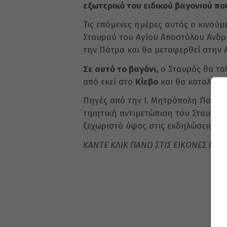
εξωτερικό του ειδικού βαγονιού π
Τις επόμενες ημέρες αυτός ο κινού
Σταυρού του Αγίου Αποστόλου Ανδρ
την Πάτρα και θα μεταφερθεί στην 
Σε αυτό το βαγόνι,
ο Σταυρός θα τα
από εκεί στο
Κίεβο
και θα καταλήξει
Πηγές από την Ι. Μητρόπολη Πατρώ
τιμητική αντιμετώπιση του Σταυρού
ξεχωριστό ύφος στις εκδηλώσεις.
ΚΑΝΤΕ ΚΛΙΚ ΠΑΝΩ ΣΤΙΣ ΕΙΚΟΝΕΣ ΓΙΑ 