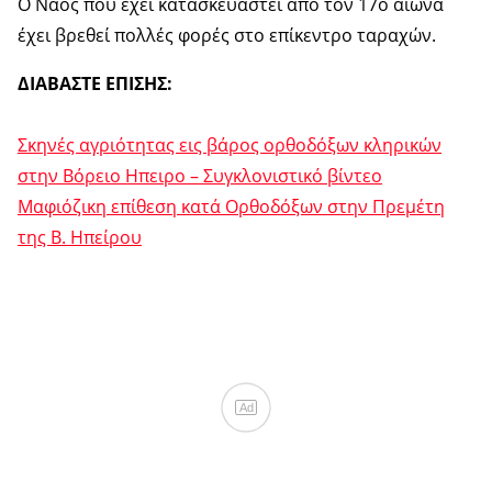
Ο Ναός που έχει κατασκευαστεί από τον 17ο αιώνα
έχει βρεθεί πολλές φορές στο επίκεντρο ταραχών.
ΔΙΑΒΑΣΤΕ ΕΠΙΣΗΣ:
Σκηνές αγριότητας εις βάρος ορθοδόξων κληρικών
στην Βόρειο Ηπειρο – Συγκλονιστικό βίντεο
Μαφιόζικη επίθεση κατά Ορθοδόξων στην Πρεμέτη
της Β. Ηπείρου
Ad