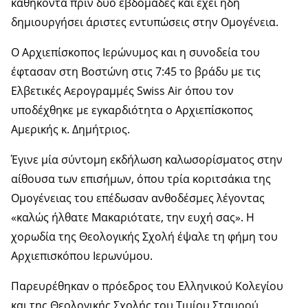
καθήκοντα πριν δύο εβδομάδες και έχει ήδη
δημιουργήσει άριστες εντυπώσεις στην Ομογένεια.
Ο Αρχιεπίσκοπος Ιερώνυμος και η συνοδεία του
έφτασαν στη Βοστώνη στις 7:45 το βράδυ με τις
Ελβετικές Αερογραμμές Swiss Air όπου τον
υποδέχθηκε με εγκαρδιότητα ο Αρχιεπίσκοπος
Αμερικής κ. Δημήτριος.
Έγινε μία σύντομη εκδήλωση καλωσορίσματος στην
αίθουσα των επισήμων, όπου τρία κοριτσάκια της
Ομογένειας του επέδωσαν ανθοδέσμες λέγοντας
«καλώς ήλθατε Μακαριότατε, την ευχή σας». Η
χορωδία της Θεολογικής Σχολή έψαλε τη φήμη του
Αρχιεπισκόπου Ιερωνύμου.
Παρευρέθηκαν ο πρόεδρος του Ελληνικού Κολεγίου
και της Θεολογικής Σχολής του Τιμίου Σταυρού