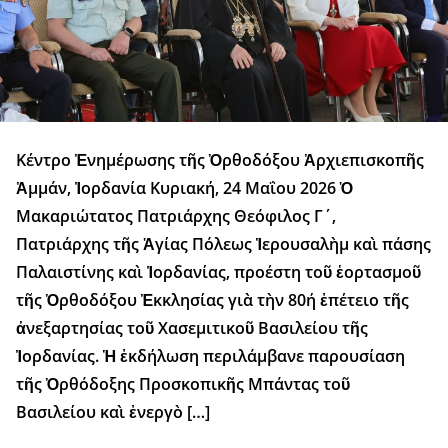
Κέντρο Ἐνημέρωσης τῆς Ὀρθοδόξου Ἀρχιεπισκοπῆς
Ἀμμάν, Ἰορδανία Κυριακή, 24 Μαΐου 2026 Ὁ
Μακαριώτατος Πατριάρχης Θεόφιλος Γ΄,
Πατριάρχης τῆς Ἁγίας Πόλεως Ἱερουσαλὴμ καὶ πάσης
Παλαιστίνης καὶ Ἰορδανίας, προέστη τοῦ ἑορτασμοῦ
τῆς Ὀρθοδόξου Ἐκκλησίας γιὰ τὴν 80ή ἐπέτειο τῆς
ἀνεξαρτησίας τοῦ Χασεμιτικοῦ Βασιλείου τῆς
Ἰορδανίας. Ἡ ἐκδήλωση περιλάμβανε παρουσίαση
τῆς Ὀρθόδοξης Προσκοπικῆς Μπάντας τοῦ
Βασιλείου καὶ ἐνεργὸ […]