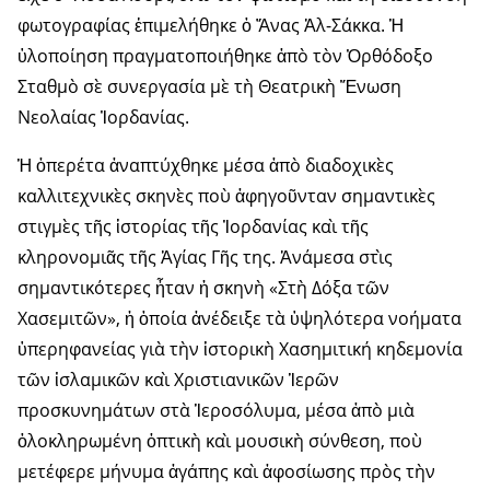
φωτογραφίας ἐπιμελήθηκε ὁ Ἄνας Ἀλ-Σάκκα. Ἡ
ὑλοποίηση πραγματοποιήθηκε ἀπὸ τὸν Ὀρθόδοξο
Σταθμὸ σὲ συνεργασία μὲ τὴ Θεατρικὴ Ἕνωση
Νεολαίας Ἰορδανίας.
Ἡ ὀπερέτα ἀναπτύχθηκε μέσα ἀπὸ διαδοχικὲς
καλλιτεχνικὲς σκηνὲς ποὺ ἀφηγοῦνταν σημαντικὲς
στιγμὲς τῆς ἱστορίας τῆς Ἰορδανίας καὶ τῆς
κληρονομιᾶς τῆς Ἁγίας Γῆς της. Ἀνάμεσα στὶς
σημαντικότερες ἦταν ἡ σκηνὴ «Στὴ Δόξα τῶν
Χασεμιτῶν», ἡ ὁποία ἀνέδειξε τὰ ὑψηλότερα νοήματα
ὑπερηφανείας γιὰ τὴν ἱστορικὴ Χασημιτική κηδεμονία
τῶν ἰσλαμικῶν καὶ Χριστιανικῶν Ἱερῶν
προσκυνημάτων στὰ Ἱεροσόλυμα, μέσα ἀπὸ μιὰ
ὁλοκληρωμένη ὀπτικὴ καὶ μουσικὴ σύνθεση, ποὺ
μετέφερε μήνυμα ἀγάπης καὶ ἀφοσίωσης πρὸς τὴν