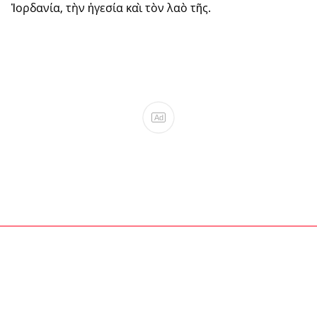
Ἰορδανία, τὴν ἡγεσία καὶ τὸν λαὸ τῆς.
Ad