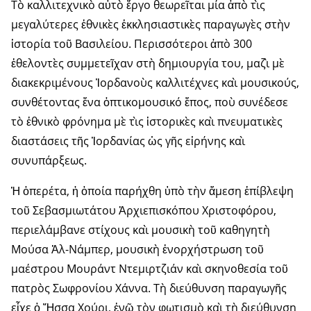
Τὸ καλλιτεχνικὸ αὐτὸ ἔργο θεωρεῖται μία ἀπὸ τὶς
μεγαλύτερες ἐθνικὲς ἐκκλησιαστικὲς παραγωγὲς στὴν
ἱστορία τοῦ Βασιλείου. Περισσότεροι ἀπὸ 300
ἐθελοντὲς συμμετεῖχαν στὴ δημιουργία του, μαζὶ μὲ
διακεκριμένους Ἰορδανοὺς καλλιτέχνες καὶ μουσικούς,
συνθέτοντας ἕνα ὀπτικομουσικό ἔπος, ποὺ συνέδεσε
τὸ ἐθνικὸ φρόνημα μὲ τὶς ἱστορικὲς καὶ πνευματικὲς
διαστάσεις τῆς Ἰορδανίας ὡς γῆς εἰρήνης καὶ
συνυπάρξεως.
Ἡ ὀπερέτα, ἡ ὁποία παρήχθη ὑπὸ τὴν ἄμεση ἐπίβλεψη
τοῦ Σεβασμιωτάτου Ἀρχιεπισκόπου Χριστοφόρου,
περιελάμβανε στίχους καὶ μουσικὴ τοῦ καθηγητὴ
Μούσα Ἀλ-Νάμπερ, μουσικὴ ἐνορχήστρωση τοῦ
μαέστρου Μουράντ Ντεμιρτζιάν καὶ σκηνοθεσία τοῦ
πατρὸς Σωφρονίου Χάννα. Τὴ διεύθυνση παραγωγῆς
εἶχε ὁ Ἤσσα Χούρι, ἐνῶ τὸν φωτισμὸ καὶ τὴ διεύθυνση