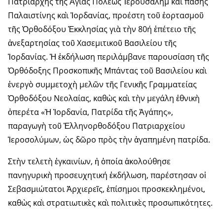
Πατριάρχης τῆς Ἁγίας Πόλεως Ἱερουσαλὴμ καὶ πάσης
Παλαιστίνης καὶ Ἰορδανίας, προέστη τοῦ ἑορτασμοῦ
τῆς Ὀρθοδόξου Ἐκκλησίας γιὰ τὴν 80ή ἐπέτειο τῆς
ἀνεξαρτησίας τοῦ Χασεμιτικοῦ Βασιλείου τῆς
Ἰορδανίας. Ἡ ἐκδήλωση περιλάμβανε παρουσίαση τῆς
Ὀρθόδοξης Προσκοπικῆς Μπάντας τοῦ Βασιλείου καὶ
ἐνεργὸ συμμετοχὴ μελῶν τῆς Γενικῆς Γραμματείας
Ὀρθοδόξου Νεολαίας, καθὼς καὶ τὴν μεγάλη ἐθνικὴ
ὀπερέτα «Ἡ Ἰορδανία, Πατρίδα τῆς Ἀγάπης»,
παραγωγὴ τοῦ Ἑλληνορθοδόξου Πατριαρχείου
Ἱεροσολύμων, ὡς δῶρο πρὸς τὴν ἀγαπημένη πατρίδα.
Στὴν τελετὴ ἐγκαινίων, ἡ ὁποία ἀκολούθησε
πανηγυρικὴ προσευχητική ἐκδήλωση, παρέστησαν οἱ
Σεβασμιώτατοι Ἀρχιερεῖς, ἐπίσημοι προσκεκλημένοι,
καθὼς καὶ στρατιωτικὲς καὶ πολιτικὲς προσωπικότητες.