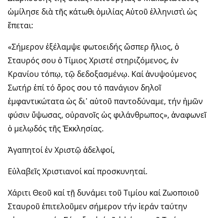
ὡμίλησε διὰ τῆς κάτωθι ὁμιλίας Αὐτοῦ ἑλληνιστὶ ὡς
ἕπεται:
«Σήμερον ἐξέλαμψε φωτοειδής ὥσπερ ἥλιος, ὁ
Σταυρός σου ὁ Τίμιος Χριστέ στηριζόμενος, ἐν
Κρανίου τόπῳ, τῷ δεδοξασμένῳ. Καί ἀνυψούμενος
Σωτήρ ἐπί τό ὄρος σου τό πανάγιον δηλοῖ
ἐμφαντικώτατα ὡς δι᾽ αὐτοῦ παντοδύναμε, τήν ἡμῶν
φύσιν ὕψωσας, οὐρανοῖς ὡς φιλάνθρωπος», ἀναφωνεῖ
ὁ μελῳδός τῆς Ἐκκλησίας.
Ἀγαπητοί ἐν Χριστῷ ἀδελφοί,
Εὐλαβεῖς Χριστιανοί καί προσκυνηταί.
Χάριτι Θεοῦ καί τῇ δυνάμει τοῦ Τιμίου καί Ζωοποιοῦ
Σταυροῦ ἐπιτελοῦμεν σήμερον τήν ἱεράν ταύτην