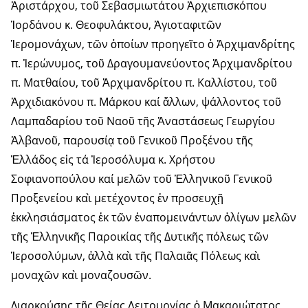
Ἀριστάρχου, τοῦ Σεβασμιωτάτου Ἀρχιεπισκόπου
Ἰορδάνου κ. Θεοφυλάκτου, Ἁγιοταφιτῶν
Ἱερομονάχων, τῶν ὁποίων προηγεῖτο ὁ Ἀρχιμανδρίτης
π. Ἱερώνυμος, τοῦ Δραγουμανεύοντος Ἀρχιμανδρίτου
π. Ματθαίου, τοῦ Ἀρχιμανδρίτου π. Καλλίστου, τοῦ
Ἀρχιδιακόνου π. Μάρκου καί ἄλλων, ψάλλοντος τοῦ
Λαμπαδαρίου τοῦ Ναοῦ τῆς Ἀναστάσεως Γεωργίου
Ἀλβανοῦ, παρουσίᾳ τοῦ Γενικοῦ Προξένου τῆς
Ἑλλάδος εἰς τά Ἱεροσόλυμα κ. Χρήστου
Σοφιανοπούλου καί μελῶν τοῦ Ἑλληνικοῦ Γενικοῦ
Προξενείου καὶ μετέχοντος ἐν προσευχῇ
ἐκκλησιάσματος ἐκ τῶν ἐναπομεινάντων ὀλίγων μελῶν
τῆς Ἑλληνικῆς Παροικίας τῆς Δυτικῆς πόλεως τῶν
Ἱεροσολύμων, ἀλλὰ καὶ τῆς Παλαιᾶς Πόλεως καὶ
μοναχῶν καὶ μοναζουσῶν.
Διαρκούσης τῆς Θείας Λειτουργίας ὁ Μακαριώτατος