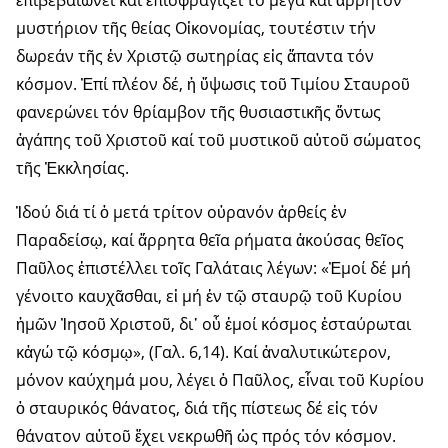
ἐπιβεβαιώνει καί ἐπισφραγίζει τό μέγα καί ἄρρητον
μυστήριον τῆς θείας Οἰκονομίας, τουτέστιν τήν
δωρεάν τῆς ἐν Χριστῷ σωτηρίας εἰς ἅπαντα τόν
κόσμον. Ἐπί πλέον δέ, ἡ ὕψωσις τοῦ Τιμίου Σταυροῦ
φανερώνει τόν θρίαμβον τῆς θυσιαστικῆς ὄντως
ἀγάπης τοῦ Χριστοῦ καί τοῦ μυστικοῦ αὐτοῦ σώματος
τῆς Ἐκκλησίας.
Ἰδού διά τί ὁ μετά τρίτον οὐρανόν ἀρθείς ἐν
Παραδείσῳ, καί ἄρρητα θεῖα ρήματα ἀκούσας θεῖος
Παῦλος ἐπιστέλλει τοῖς Γαλάταις λέγων: «Ἐμοί δέ μή
γένοιτο καυχᾶσθαι, εἰ μή ἐν τῷ σταυρῷ τοῦ Κυρίου
ἡμῶν Ἰησοῦ Χριστοῦ, δι᾽ οὗ ἐμοί κόσμος ἐσταύρωται
κἀγώ τῷ κόσμῳ», (Γαλ. 6,14). Καί ἀναλυτικώτερον,
μόνον καύχημά μου, λέγει ὁ Παῦλος, εἶναι τοῦ Κυρίου
ὁ σταυρικός θάνατος, διά τῆς πίστεως δέ εἰς τόν
θάνατον αὐτοῦ ἔχει νεκρωθῆ ὡς πρός τόν κόσμον.