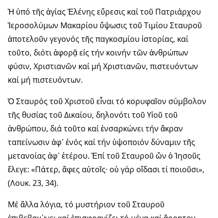
Ἡ ὑπό τῆς ἁγίας Ἑλένης εὕρεσις καί τοῦ Πατριάρχου
Ἱεροσολύμων Μακαρίου ὕψωσις τοῦ Τιμίου Σταυροῦ
ἀποτελοῦν γεγονός τῆς παγκοσμίου ἱστορίας, καί
τοῦτο, διότι ἀφορᾷ εἰς τήν κοινήν τῶν ἀνθρώπων
φύσιν, Χριστιανῶν καί μή Χριστιανῶν, πιστευόντων
καί μή πιστευόντων.
Ὁ Σταυρός τοῦ Χριστοῦ εἶναι τό κορυφαῖον σύμβολον
τῆς θυσίας τοῦ Δικαίου, δηλονότι τοῦ Υἱοῦ τοῦ
ἀνθρώπου, διά τοῦτο καί ἐνσαρκώνει τήν ἄκραν
ταπείνωσιν ἀφ᾽ ἑνός καί τήν ὑψοποιόν δύναμιν τῆς
μετανοίας ἀφ᾽ ἑτέρου. Ἐπί τοῦ Σταυροῦ ὤν ὁ Ἰησοῦς
ἔλεγε: «Πάτερ, ἄφες αὐτοῖς· οὐ γάρ οἴδασι τί ποιοῦσι»,
(Λουκ. 23, 34).
Μέ ἄλλα λόγια, τό μυστήριον τοῦ Σταυροῦ