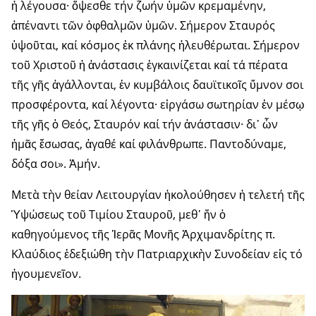
ἡ λέγουσα· ὄψεσθε τήν ζωήν ὑμῶν κρεμαμένην,
ἀπέναντι τῶν ὀφθαλμῶν ὑμῶν. Σήμερον Σταυρός
ὑψοῦται, καί κόσμος ἐκ πλάνης ἠλευθέρωται. Σήμερον
τοῦ Χριστοῦ ἡ ἀνάστασις ἐγκαινίζεται καί τά πέρατα
τῆς γῆς ἀγάλλονται, ἐν κυμβάλοις δαυϊτικοῖς ὕμνον σοι
προσφέροντα, καί λέγοντα· εἰργάσω σωτηρίαν ἐν μέσῳ
τῆς γῆς ὁ Θεός, Σταυρόν καί τήν ἀνάστασιν· δι᾽ ὧν
ἡμᾶς ἔσωσας, ἀγαθέ καί φιλάνθρωπε. Παντοδύναμε,
δόξα σοι». Ἀμήν.
Μετὰ τὴν θείαν Λειτουργίαν ἠκολούθησεν ἡ τελετή τῆς
Ὑψώσεως τοῦ Τιμίου Σταυροῦ, μεθ᾽ ἥν ὁ
καθηγούμενος τῆς Ἱερᾶς Μονῆς Ἀρχιμανδρίτης π.
Κλαύδιος ἐδεξιώθη τὴν Πατριαρχικὴν Συνοδείαν εἰς τό
ἡγουμενεῖον.