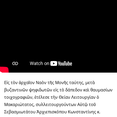
Εἰς τὸν ἀρχαῖον Ναὸν τῆς Μονῆς ταύτης, μετὰ
βυζαντινῶν ψηφιδωτῶν εἰς τὸ δάπεδον καὶ θαυμασίων
τοιχογραφιῶν, ἐτέλεσε τὴν Θείαν Λειτουργίαν ὁ
Μακαριώτατος, συλλειτουργούντων Αὐτῷ τοῦ
Σεβασμιωτάτου Ἀρχιεπισκόπου Κωνσταντίνης κ.