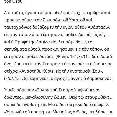
τοῦ Θεοῦ.
Διά τοῦτο, ἀγαπητοί μου ἀδελφοί, ἐξόχως τιμῶμεν καί
προσκυνοῦμεν τόν Σταυρόν τοῦ Χριστοῦ καί
ταυτοχρόνως δοξάζομεν τήν ἁγίαν αὐτοῦ Ἀνάστασιν,
εἰς τόν τόπον ὅπου ἔστησαν οἱ πόδες Αὐτοῦ, ὡς λέγει
καί ὁ Προφήτης Δαυΐδ «εἰσελευσόμεθα εἰς τά
σκηνώματα αὐτοῦ, προσκυνήσομεν εἰς τόν τόπον, οὗ
ἔστησαν οἱ πόδες Αὐτοῦ», (Ψαλμ. 131,7). Ὅτι δέ ὁ Δαυΐδ
ἀναφέρεται εἰς τόν Σταυρόν, τό φανερώνει ὁ ἑπόμενος
στίχος: «Ἀνάστηθι, Κύριε, εἰς τήν ἀνάπαυσίν Σου»,
(Ψαλ 131, 8), ἑρμηνεύει ὁ ἅγιος Ἰωάννης ὁ Δαμασκηνός.
Ἡμεῖς σήμερον «Ξύλον τοῦ Σταυροῦ, ὑψούμενον
ὁρῶντες», μεγαλωσύνην δῶμεν, Θεῷ τῷ σταυρωθέντι,
σαρκί δι᾽ ἀγαθότητα». Μετά δέ τοῦ μελῳδοῦ εἴπωμεν:
«Ἡ φωνή τοῦ προφήτου Μωϋσέως ὁ Θεός, πεπλήρωται