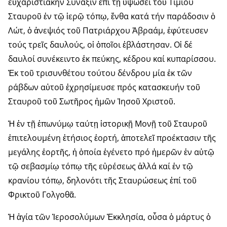
εὐχαριστιακήν Σύναξιν ἐπί τῇ ὑψώσει τοῦ Τιμίου
Σταυροῦ ἐν τῷ ἱερῷ τόπῳ, ἔνθα κατά τήν παράδοσιν ὁ
Λώτ, ὁ ἀνεψιός τοῦ Πατριάρχου Ἀβραάμ, ἐφύτευσεν
τούς τρεῖς δαυλούς, οἱ ὁποῖοι ἐβλάστησαν. Οἱ δέ
δαυλοί συνέκειντο ἐκ πεύκης, κέδρου καί κυπαρίσσου.
Ἐκ τοῦ τρισυνθέτου τούτου δένδρου μία ἐκ τῶν
ράβδων αὐτοῦ ἐχρησίμευσε πρός κατασκευήν τοῦ
Σταυροῦ τοῦ Σωτῆρος ἡμῶν Ἰησοῦ Χριστοῦ.
Ἡ ἐν τῇ ἐπωνύμῳ ταύτῃ ἱστορικῇ Μονῇ τοῦ Σταυροῦ
ἐπιτελουμένη ἐτήσιος ἑορτή, ἀποτελεῖ προέκτασιν τῆς
μεγάλης ἑορτῆς, ἡ ὁποία ἐγένετο πρό ἡμερῶν ἐν αὐτῷ
τῷ σεβασμίῳ τόπῳ τῆς εὑρέσεως ἀλλά καί ἐν τῷ
κρανίου τόπῳ, δηλονότι τῆς Σταυρώσεως ἐπί τοῦ
Φρικτοῦ Γολγοθᾶ.
Ἡ ἁγία τῶν Ἱεροσολύμων Ἐκκλησία, οὖσα ὁ μάρτυς ὁ