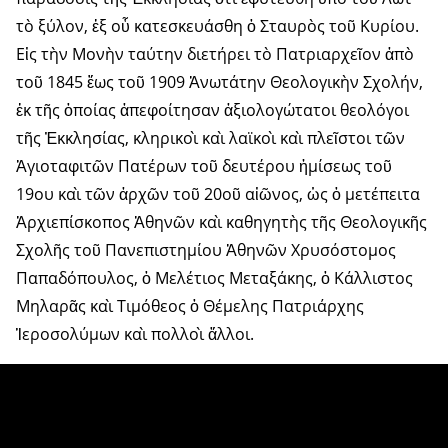
τὸ ξύλον, ἐξ οὗ κατεσκευάσθη ὁ Σταυρὸς τοῦ Κυρίου.
Εἰς τὴν Μονὴν ταύτην διετήρει τὸ Πατριαρχεῖον ἀπὸ
τοῦ 1845 ἕως τοῦ 1909 Ἀνωτάτην Θεολογικὴν Σχολήν,
ἐκ τῆς ὁποίας ἀπεφοίτησαν ἀξιολογώτατοι θεολόγοι
τῆς Ἐκκλησίας, κληρικοὶ καὶ λαϊκοὶ καὶ πλεῖστοι τῶν
Ἁγιοταφιτῶν Πατέρων τοῦ δευτέρου ἡμίσεως τοῦ
19ου καὶ τῶν ἀρχῶν τοῦ 20οῦ αἰῶνος, ὡς ὁ μετέπειτα
Ἀρχιεπίσκοπος Ἀθηνῶν καὶ καθηγητὴς τῆς Θεολογικῆς
Σχολῆς τοῦ Πανεπιστημίου Ἀθηνῶν Χρυσόστομος
Παπαδόπουλος, ὁ Μελέτιος Μεταξάκης, ὁ Κάλλιστος
Μηλαρᾶς καὶ Τιμόθεος ὁ Θέμελης Πατριάρχης
Ἱεροσολύμων καὶ πολλοὶ ἄλλοι.