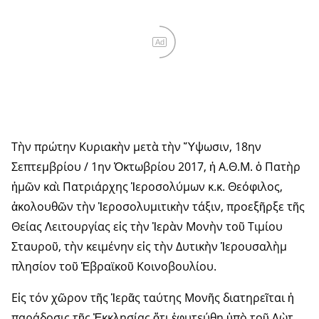
Ad
Τὴν πρώτην Κυριακὴν μετὰ τὴν Ὕψωσιν, 18ην
Σεπτεμβρίου / 1ην Ὀκτωβρίου 2017, ἡ Α.Θ.Μ. ὁ Πατὴρ
ἡμῶν καὶ Πατριάρχης Ἱεροσολύμων κ.κ. Θεόφιλος,
ἀκολουθῶν τὴν Ἱεροσολυμιτικὴν τάξιν, προεξῆρξε τῆς
Θείας Λειτουργίας εἰς τὴν Ἱερὰν Μονὴν τοῦ Τιμίου
Σταυροῦ, τὴν κειμένην εἰς τὴν Δυτικὴν Ἱερουσαλὴμ
πλησίον τοῦ Ἑβραϊκοῦ Κοινοβουλίου.
Εἰς τόν χῶρον τῆς Ἱερᾶς ταύτης Μονῆς διατηρεῖται ἡ
παράδοσις τῆς Ἐκκλησίας ὅτι ἐφυτεύθη ὑπὸ τοῦ Λὼτ