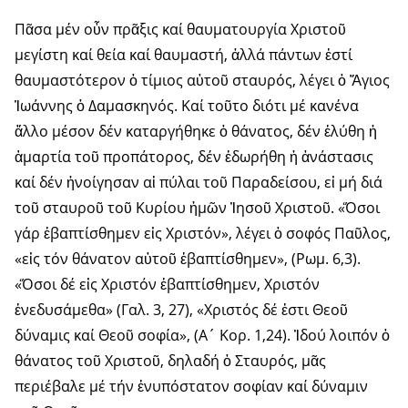
Πᾶσα μέν οὖν πρᾶξις καί θαυματουργία Χριστοῦ
μεγίστη καί θεία καί θαυμαστή, ἀλλά πάντων ἐστί
θαυμαστότερον ὁ τίμιος αὐτοῦ σταυρός, λέγει ὁ Ἅγιος
Ἰωάννης ὁ Δαμασκηνός. Καί τοῦτο διότι μέ κανένα
ἄλλο μέσον δέν καταργήθηκε ὁ θάνατος, δέν ἐλύθη ἡ
ἁμαρτία τοῦ προπάτορος, δέν ἐδωρήθη ἡ ἀνάστασις
καί δέν ἠνοίγησαν αἱ πύλαι τοῦ Παραδείσου, εἰ μή διά
τοῦ σταυροῦ τοῦ Κυρίου ἡμῶν Ἰησοῦ Χριστοῦ. «Ὅσοι
γάρ ἐβαπτίσθημεν εἰς Χριστόν», λέγει ὁ σοφός Παῦλος,
«εἰς τόν θάνατον αὐτοῦ ἐβαπτίσθημεν», (Ρωμ. 6,3).
«Ὅσοι δέ εἰς Χριστόν ἐβαπτίσθημεν, Χριστόν
ἐνεδυσάμεθα» (Γαλ. 3, 27), «Χριστός δέ ἐστι Θεοῦ
δύναμις καί Θεοῦ σοφία», (Α´ Κορ. 1,24). Ἰδού λοιπόν ὁ
θάνατος τοῦ Χριστοῦ, δηλαδή ὁ Σταυρός, μᾶς
περιέβαλε μέ τήν ἐνυπόστατον σοφίαν καί δύναμιν