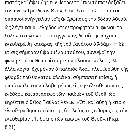
πιστός καί ἀψευδής τῶν ἱερῶν τούτων τόπων δοξάζει
τόν ἅγιον Τριαδικόν Θεόν, διότι διά τοῦ Σταυροῦ οἱ
οὐρανοί ἀνήγγειλαν τοῖς ἀνθρώπους τήν δόξαν Αὐτοῦ,
ὡς λέγει καί ὁ μελῳδός «τῶν προφητῶν αἱ φωναί, τό
ξύλον τό ἅγιον προκατήγγειλαν, δι᾽ οὗ τῆς ἀρχαίας
ἐλευθερώθη κατάρας, τῆς τοῦ θανάτου ὁ Ἀδάμ». Ἡ δέ
κτίσις σήμερον ὑψουμένου τούτου, συνυψοῖ τήν
φωνήν, τό ἐκ Θεοῦ αἰτουμένην πλούσιον ἔλεος. Μέ
ἄλλα λόγια, ὄχι μόνον ὁ παλαιός Ἀδάμ ἠλευθερώθη τῆς
φθορᾶς τοῦ θανάτου ἀλλά καί σύμπασα ἡ κτίσις, ἡ
ὁποία καλεῖται νά λάβῃ μέρος εἰς τήν ἐλευθερίαν τῆς
ἐνδόξου καταστάσεως τῶν παιδιῶν τοῦ Θεοῦ, ὡς
κηρύττει ὁ θεῖος Παῦλος λέγων: «Ὅτι καί αὐτή ἡ κτίσις
ἐλευθερωθήσεται ἀπό τῆς δουλείας τῆς φθορᾶς εἰς τήν
ἐλευθερίαν τῆς δόξης τῶν τέκνων τοῦ Θεοῦ», (Ρωμ.
8,21).