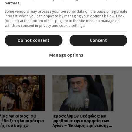
partners.
Some vendors may process your personal data on the basis of legitimate
interest, which you can object to by managing your options below. Look
for a link at the bottom of this page or in the site menu to manage or
withdraw consent in privacy and cookie settings.
Do not consent
Consent
Manage options
ΑΒΑΣΤΕ ΕΠΙΣΗΣ
λίας Μακάριος: «Ο
Ιεροσολύμων Θεόφιλος: Να
 έδειξε τη λαμπρότητα
μιμηθούμε την παρρησία των
κής του δόξης»
Αγίων – Έκκληση ειρήνευσης
και ενότητας