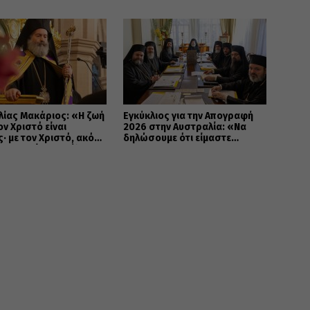
ίας Μακάριος: «Η ζωή
Εγκύκλιος για την Απογραφή
ον Χριστό είναι
2026 στην Αυστραλία: «Να
· με τον Χριστό, ακόμη
δηλώσουμε ότι είμαστε
άνατος γίνεται πύλη
ΕΛΛΗΝΕΣ ΟΡΘΟΔΟΞΟΙ»
ν αιώνια ζωή»