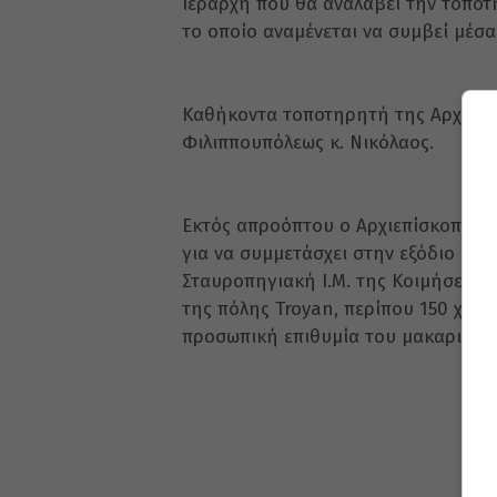
ιεράρχη που θα αναλάβει την τοποτη
το οποίο αναμένεται να συμβεί μέσ
Καθήκοντα τοποτηρητή της Αρχιεπι
Φιλιππουπόλεως κ. Νικόλαος.
Εκτός απροόπτου ο Αρχιεπίσκοπος 
για να συμμετάσχει στην εξόδιο ακ
Σταυροπηγιακή Ι.Μ. της Κοιμήσεως 
της πόλης Troyan, περίπου 150 χιλ
προσωπική επιθυμία του μακαριστο