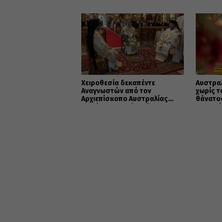
Χειροθεσία δεκαπέντε
Αυστραλ
Αναγνωστών από τον
χωρίς τ
Αρχιεπίσκοπο Αυστραλίας
θάνατος
Μακάριο στο Σύδνεϋ
και ο θ
προς τη