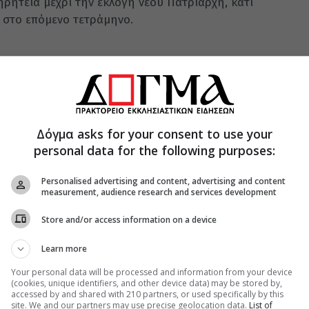
ρητεία μέχρι την εκλογή νέου Πατριάρχη, κάτι
α στο επόμενο τετράμηνο.
σκοπής Σόφιας ανέλαβε ο Μητροπολίτης
Δόγμα asks for your consent to use your
Αθηνών θα μεταβεί την Παρασκευή στην Σόφια
personal data for the following purposes:
ολουθία. Η ταφή θα πραγματοποιηθεί στην
της Θεοτόκου που βρίσκεται 10 χιλιόμετρα ΝΑ
Personalised advertising and content, advertising and content
ιόμετρα από την πρωτεύουσα Σόφια, ύστερα από
measurement, audience research and services development
ύ Πατριάρχη.
Store and/or access information on a device
Learn more
Your personal data will be processed and information from your device
(cookies, unique identifiers, and other device data) may be stored by,
accessed by and shared with 210 partners, or used specifically by this
site. We and our partners may use precise geolocation data.
List of