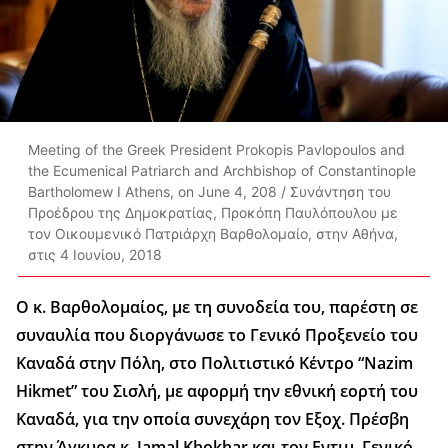
Meeting of the Greek President Prokopis Pavlopoulos and
the Ecumenical Patriarch and Archbishop of Constantinople
Bartholomew I Athens, on June 4, 208 / Συνάντηση του
Προέδρου της Δημοκρατίας, Προκόπη Παυλόπουλου με
τον Οικουμενικό Πατριάρχη Βαρθολομαίο, στην Αθήνα,
στις 4 Ιουνίου, 2018
Ο κ. Βαρθολομαίος, με τη συνοδεία του, παρέστη σε
συναυλία που διοργάνωσε το Γενικό Προξενείο του
Καναδά στην Πόλη, στο Πολιτιστικό Κέντρο “Nazim
Hikmet” του Σισλή, με αφορμή την εθνική εορτή του
Καναδά, για την οποία συνεχάρη τον Εξοχ. Πρέσβη
στην Άγκυρα κ. Jamal Khokhar και τον Εντιμ. Γενικό