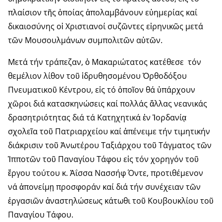
πλαίσιον τῆς ὁποίας ἀπολαμβάνουν εὐημερίας καί
δικαιοσύνης οἱ Χριστιανοί συζῶντες εἰρηνικῶς μετά
τῶν Μουσουλμάνων συμπολιτῶν αὐτῶν.
Μετά τήν τράπεζαν, ὁ Μακαριώτατος κατέθεσε τόν
θεμέλιον λίθον τοῦ ἱδρυθησομένου Ὀρθοδόξου
Πνευματικοῦ Κέντρου, εἰς τό ὁποῖον θά ὑπάρχουν
χῶροι διά κατασκηνώσεις καί πολλάς ἄλλας νεανικάς
δρασητριότητας διά τά Κατηχητικά ἐν Ἰορδανίᾳ
σχολεῖα τοῦ Πατριαρχείου καί ἀπένειμε τήν τιμητικήν
διάκρισιν τοῦ Ἀνωτέρου Ταξιάρχου τοῦ Τάγματος τῶν
Ἱπποτῶν τοῦ Παναγίου Τάφου εἰς τόν χορηγόν τοῦ
ἔργου τούτου κ. Ἀΐσσα Νασσήφ Όντε, προτιθέμενον
νά ἀπονείμῃ προσφοράν καί διά τήν συνέχειαν τῶν
ἐργασιῶν ἀναστηλώσεως κάτωθι τοῦ Κουβουκλίου τοῦ
Παναγίου Τάφου.