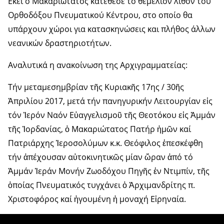
Εκεί ο Μακαριώτατος κατέθεσε το θεμέλιον λίθον του
Ορθοδόξου Πνευματικού Κέντρου, στο οποίο θα
υπάρχουν χώροι για κατασκηνώσεις και πλήθος άλλων
νεανικών δραστηριοτήτων.
Αναλυτικά η ανακοίνωση της Αρχιγραμματείας:
Τήν μεταμεσημβρίαν τῆς Κυριακῆς 17ης / 30ῆς
Ἀπριλίου 2017, μετά τήν πανηγυρικήν Λειτουργίαν εἰς
τόν Ἱερόν Ναόν Εὐαγγελισμοῦ τῆς Θεοτόκου εἰς Ἀμμάν
τῆς Ἰορδανίας, ὁ Μακαριώτατος Πατήρ ἡμῶν καί
Πατριάρχης Ἱεροσολύμων κ.κ. Θεόφιλος ἐπεσκέφθη
τήν ἀπέχουσαν αὐτοκινητικῶς μίαν ὥραν ἀπό τό
Ἀμμάν Ἱεράν Μονήν Ζωοδόχου Πηγῆς ἐν Ντιμπίν, τῆς
ὁποίας Πνευματικός τυγχάνει ὁ Ἀρχιμανδρίτης π.
Χριστοφόρος καί ἡγουμένη ἡ μοναχή Εἰρηναία.