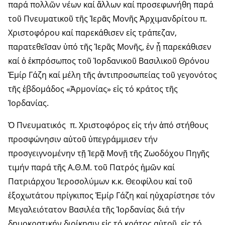
παρά πολλῶν νέων καί ἄλλων καί προσεφωνήθη παρά
τοῦ Πνευματικοῦ τῆς Ἱερᾶς Μονῆς Ἀρχιμανδρίτου π.
Χριστοφόρου καί παρεκάθισεν εἰς τράπεζαν,
παρατεθεῖσαν ὑπό τῆς Ἱερᾶς Μονῆς, ἐν ᾗ παρεκάθισεν
καί ὁ ἐκπρόσωπος τοῦ Ἰορδανικοῦ Βασιλικοῦ Θρόνου
Ἐμίρ Γάζη καί μέλη τῆς ἀντιπροσωπείας τοῦ γεγονότος
τῆς ἑβδομάδος «Ἁρμονίας» εἰς τό κράτος τῆς
Ἰορδανίας.
Ὁ Πνευματικός π. Χριστοφόρος εἰς τήν ἀπό στήθους
προσφώνησιν αὐτοῦ ὑπεγράμμισεν τήν
προσγειγνομένην τῇ Ἱερᾷ Μονῇ τῆς Ζωοδόχου Πηγῆς
τιμήν παρά τῆς Α.Θ.Μ. τοῦ Πατρός ἡμῶν καί
Πατριάρχου Ἱεροσολύμων κ.κ. Θεοφίλου καί τοῦ
ἐξοχωτάτου πρίγκιπος Ἐμίρ Γάζη καί ηὐχαρίστησε τόν
Μεγαλειότατον Βασιλέα τῆς Ἰορδανίας διά τήν
δημοκρατικήν διοίκησιν εἰς τό κράτος αὐτοῦ, εἰς τό