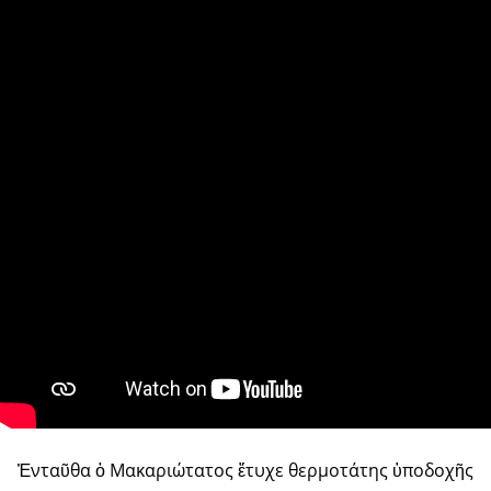
Ἐνταῦθα ὁ Μακαριώτατος ἔτυχε θερμοτάτης ὑποδοχῆς