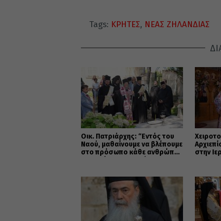
Tags:
ΚΡΗΤΕΣ
,
ΝΕΑΣ ΖΗΛΑΝΔΙΑΣ
ΔΙ
Οικ. Πατριάρχης: “Εντός του
Χειροτο
Ναού, μαθαίνουμε να βλέπουμε
Αρχιεπ
στο πρόσωπο κάθε ανθρώπου
στην Ιε
την εικόνα του Θεού”