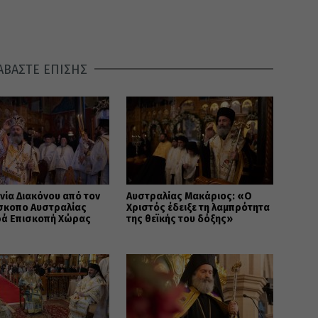
ΑΒΑΣΤΕ ΕΠΙΣΗΣ
νία Διακόνου από τον
Αυστραλίας Μακάριος: «Ο
ίσκοπο Αυστραλίας
Χριστός έδειξε τη λαμπρότητα
ρά Επισκοπή Χώρας
της θεϊκής του δόξης»