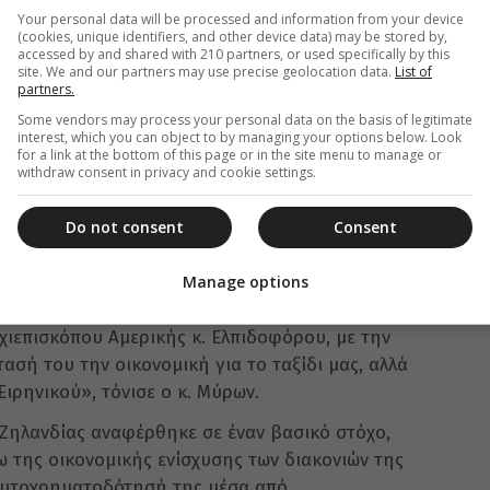
Your personal data will be processed and information from your device
προκλήσεις που αντιμετωπίζει όχι μόνο η
(cookies, unique identifiers, and other device data) may be stored by,
 Ζηλανδία και τον Ειρηνικό, αλλά και σύσσωμη
accessed by and shared with 210 partners, or used specifically by this
site. We and our partners may use precise geolocation data.
List of
ς η ελληνορθόδοξη πίστη αποτελεί μια διέξοδο
partners.
τι ο αριθμός των Ελλήνων στις εκεί περιοχές
Some vendors may process your personal data on the basis of legitimate
οποίων βαφτίζονται χριστιανοί και έρχονται κοντά
interest, which you can object to by managing your options below. Look
for a link at the bottom of this page or in the site menu to manage or
withdraw consent in privacy and cookie settings.
έας Ζηλανδίας κ. Μύρωνα επεφύλαξαν τα
Do not consent
Consent
ος
 άγιο άνθρωπο, τον Σεβασμιότατο Αμφιλόχιο.
ην πίστη στον Χριστό και την Ορθόδοξη Εκκλησία
Manage options
θήκες, με ελάχιστους Ελληνες. Ερχόμαστε στην
χιεπισκόπου Αμερικής κ. Ελπιδοφόρου, με την
ασή του την οικονομική για το ταξίδι μας, αλλά
Ειρηνικού», τόνισε ο κ. Μύρων.
 Ζηλανδίας αναφέρθηκε σε έναν βασικό στόχο,
ω της οικονομικής ενίσχυσης των διακονιών της
 αυτοχρηματοδότησή της μέσα από