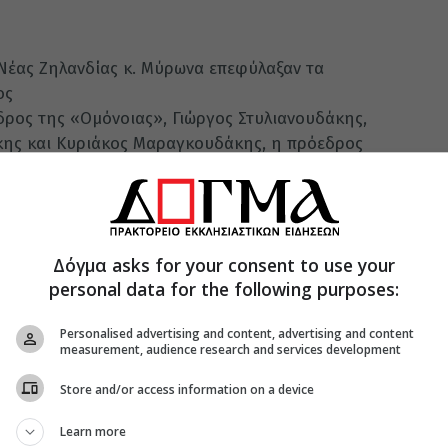
έας Ζηλανδίας κ. Μύρωνα επεφύλαξαν τα
ος
ρος της «Ομόνοιας», Γιώργος Στυλιανουδάκης,
άκης και Κυριάκος Μαραγκουδάκης, η πρόεδρος
υκάκη, όπως επίσης και οι Γεώργιος Καλαϊτζής
τεν Αϊλαντ), ενώ χαιρετισμό απηύθυνε και ο
ισταμένη ήταν η εκτίμηση προς το πρόσωπο του
κή εκκλησιαστική αποστολή που έχει αναλάβει,
Δόγμα asks for your consent to use your
ωνιά της Γης.
personal data for the following purposes:
τιμο, διαφημίζουμε την Κρήτη, όπου κι αν
ιοθαύμαστο γεγονός: Οπου βρεις έναν Κρητικό,
Personalised advertising and content, advertising and content
measurement, audience research and services development
 γιατί είσαι με ανθρώπους δικούς σου», συνέχισε ο
Store and/or access information on a device
σκεται στη Νέα Υόρκη σε συνεννόηση με τον
Learn more
ο. Κατά την διάρκεια της ομιλίας του,