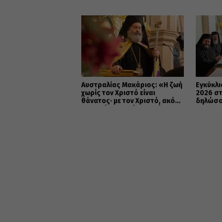
Αυστραλίας Μακάριος: «Η ζωή
Εγκύκλι
χωρίς τον Χριστό είναι
2026 στ
θάνατος· με τον Χριστό, ακόμη
δηλώσου
και ο θάνατος γίνεται πύλη
ΕΛΛΗΝΕ
προς την αιώνια ζωή»