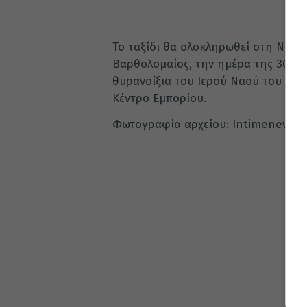
Το ταξίδι θα ολοκληρωθεί στη Νέα 
Βαρθολομαίος, την ημέρα της 30ής ε
θυρανοίξια του Ιερού Ναού του Αγί
Κέντρο Εμπορίου.
Φωτογραφία αρχείου: Intimenews