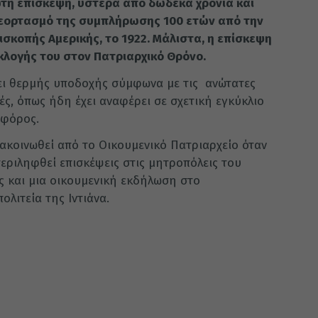
ώτη επίσκεψη, ύστερα από δώδεκα χρόνια και
 εορτασμό της συμπλήρωσης 100 ετών από την
σκοπής Αμερικής, το 1922. Μάλιστα, η επίσκεψη
εκλογής του στον Πατριαρχικό Θρόνο.
ει θερμής υποδοχής σύμφωνα με τις ανώτατες
ές, όπως ήδη έχει αναφέρει σε σχετική εγκύκλιο
οφόρος.
ακοινωθεί από το Οικουμενικό Πατριαρχείο όταν
εριληφθεί επισκέψεις στις μητροπόλεις του
ς και μια οικουμενική εκδήλωση στο
λιτεία της Ιντιάνα.