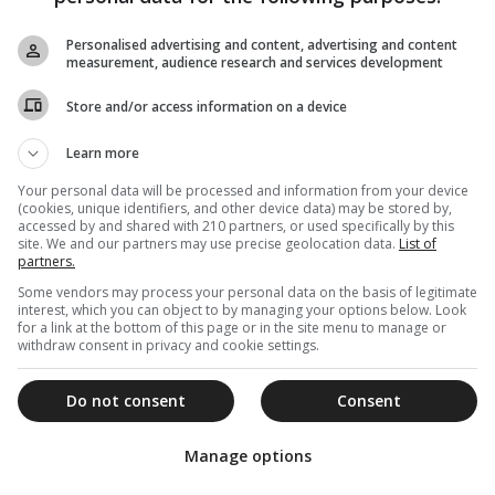
Personalised advertising and content, advertising and content
measurement, audience research and services development
Υόρκη, όπου ο Οικουμενικός Πατριάρχης
πετείου της ενθρόνισής του, θα τελέσει τα
Store and/or access information on a device
ου Νικολάου, στο Σημείο Μηδέν στο Παγκόσμιο
Learn more
Your personal data will be processed and information from your device
(cookies, unique identifiers, and other device data) may be stored by,
accessed by and shared with 210 partners, or used specifically by this
site. We and our partners may use precise geolocation data.
List of
partners.
Some vendors may process your personal data on the basis of legitimate
interest, which you can object to by managing your options below. Look
for a link at the bottom of this page or in the site menu to manage or
withdraw consent in privacy and cookie settings.
Do not consent
Consent
Manage options