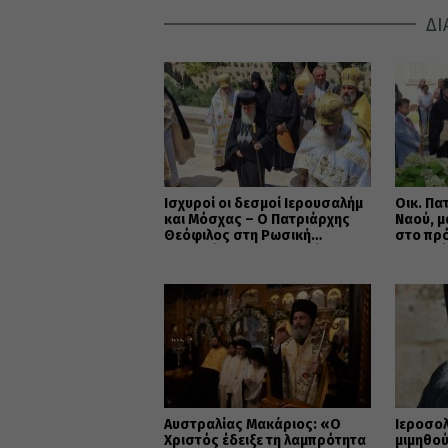
ΔΙ
Ισχυροί οι δεσμοί Ιερουσαλήμ
Οικ. Πα
και Μόσχας – Ο Πατριάρχης
Ναού, μ
Θεόφιλος στη Ρωσική
στο πρ
Εκκλησία της Διασποράς
την εικ
Αυστραλίας Μακάριος: «Ο
Ιεροσο
Χριστός έδειξε τη λαμπρότητα
μιμηθού