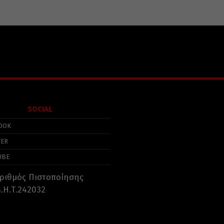
SOCIAL
OOK
TER
UBE
ριθμός Πιστοποίησης
.Η.Τ.242032