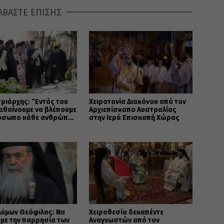
ΑΒΑΣΤΕ ΕΠΙΣΗΣ
τριάρχης: “Εντός του
Χειροτονία Διακόνου από τον
αθαίνουμε να βλέπουμε
Αρχιεπίσκοπο Αυστραλίας
όσωπο κάθε ανθρώπου
στην Ιερά Επισκοπή Χώρας
όνα του Θεού”
λύμων Θεόφιλος: Να
Χειροθεσία δεκαπέντε
με την παρρησία των
Αναγνωστών από τον