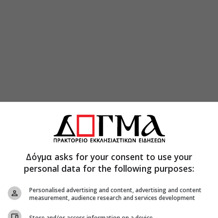
Δόγμα asks for your consent to use your
personal data for the following purposes:
θεί στο γραφείο του, στο κτίριο της Ιεράς
Personalised advertising and content, advertising and content
measurement, audience research and services development
κών και του φιλοχρίστου λαού. Θα ακολουθήσει
ητροπολίτου, ο οποίος για πολλά χρόνια
Store and/or access information on a device