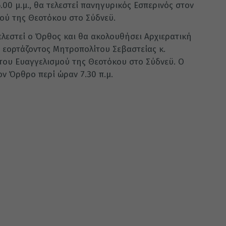
.00 μ.μ., θα τελεστεί πανηγυρικός Εσπερινός στον
ού της Θεοτόκου στο Σύδνεϋ.
ελεστεί ο Όρθος και θα ακολουθήσει Αρχιερατική
υ εορτάζοντος Μητροπολίτου Σεβαστείας κ.
του Ευαγγελισμού της Θεοτόκου στο Σύδνεϋ. Ο
ν Όρθρο περί ώραν 7.30 π.μ.