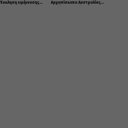
 Έκκληση ειρήνευσης
Αρχιεπίσκοπο Αυστραλίας
τητας
Μακάριο στο Σύδνεϋ