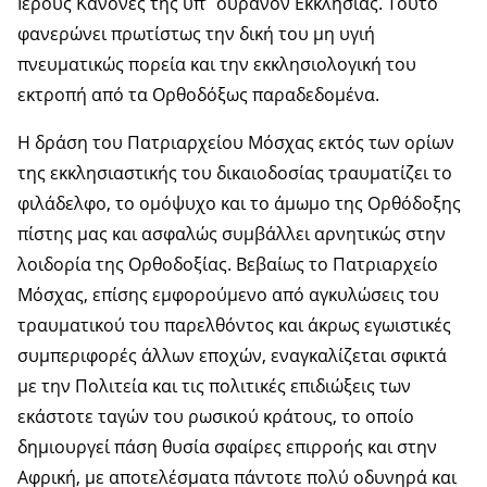
Ιερούς Κανόνες της υπ’ ουρανόν Εκκλησίας. Τούτο
φανερώνει πρωτίστως την δική του μη υγιή
πνευματικώς πορεία και την εκκλησιολογική του
εκτροπή από τα Ορθοδόξως παραδεδομένα.
Η δράση του Πατριαρχείου Μόσχας εκτός των ορίων
της εκκλησιαστικής του δικαιοδοσίας τραυματίζει το
φιλάδελφο, το ομόψυχο και το άμωμο της Ορθόδοξης
πίστης μας και ασφαλώς συμβάλλει αρνητικώς στην
λοιδορία της Ορθοδοξίας. Βεβαίως το Πατριαρχείο
Μόσχας, επίσης εμφορούμενο από αγκυλώσεις του
τραυματικού του παρελθόντος και άκρως εγωιστικές
συμπεριφορές άλλων εποχών, εναγκαλίζεται σφικτά
με την Πολιτεία και τις πολιτικές επιδιώξεις των
εκάστοτε ταγών του ρωσικού κράτους, το οποίο
δημιουργεί πάση θυσία σφαίρες επιρροής και στην
Αφρική, με αποτελέσματα πάντοτε πολύ οδυνηρά και