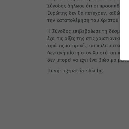
Σύνοδος δήλωσε ότι οι προσπάθειες
Ευρώπης δεν θα πετύχουν, καθώς η ισ
την καταπολέμηση του Χριστού και τ
Η Σύνοδος επιβεβαίωσε τη δέσμευσ
έχει τις ρίζες της στις χριστιανικές
τιμά τις ιστορικές και πολιτιστικές 
ζωντανή πίστη στον Χριστό και προσ
δεν μπορεί να έχει ένα βιώσιμο μέλλ
Πηγή: bg-patriarshia.bg