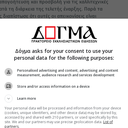
απογοήτευση και προσβολή για τις καλλιτεχνικές
τά τη διάρκεια της τελετής έναρξης. Παρά τα
διαπίστωσε ότι αυτές οι απεικονίσεις είναι
γγελική ηθική, την πνευματική ζωή και τον κοινό
 επίσης την τελετή για παραβίαση αιώνων
αι του κλασικού ιδανικού του «υγιούς πνεύματος
οί Αγώνες έχουν ως σκοπό να εξυμνούν.
Δόγμα asks for your consent to use your
τική και προσβλητική φύση της τελετής προς
personal data for the following purposes:
ντας τα λόγια του Χριστού από το Ευαγγέλιο του
άνουν τους πιστούς να χάσουν στην πίστη τους:
Personalised advertising and content, advertising and content
measurement, audience research and services development
ένας απ’ αυτούς τους μικρούς που πιστεύουν σ’
να κρεμάσει μια μυλόπετρα στο λαιμό του και να
Store and/or access information on a device
 στον κόσμο για τα σκάνδαλα που έχει ν’
Learn more
Your personal data will be processed and information from your device
η
(cookies, unique identifiers, and other device data) may be stored by,
accessed by and shared with 210 partners, or used specifically by this
επικριτικές φωνές που εκφράστηκαν ως απάντηση
site. We and our partners may use precise geolocation data.
List of
 χριστιανική Ευρώπη παραμένει ζωντανή. Η
partners.