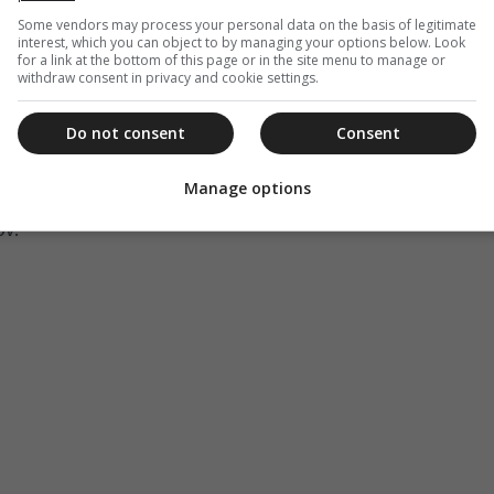
 για αποχριστιανισμό και αποκτήνωση της
Some vendors may process your personal data on the basis of legitimate
interest, which you can object to by managing your options below. Look
τορία έχει δείξει ότι όλες οι προσπάθειες για
for a link at the bottom of this page or in the site menu to manage or
ης Εκκλησίας Του έχουν τελικά αποτύχει.
withdraw consent in privacy and cookie settings.
η της Βουλγαρίας σε μια ευρωπαϊκή πορεία που
Do not consent
Consent
 αξίες. Κάλεσαν για μια Ευρώπη που σέβεται και
της ρίζες, υποστηρίζοντας ότι χωρίς γνήσια,
Manage options
ήλωση στις αιώνιες χριστιανικές αξίες, η Ευρώπη
ον.