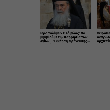
Ιεροσολύμων Θεόφιλος: Να
Χειροθε
μιμηθούμε την παρρησία των
Αναγνω
Αγίων – Έκκληση ειρήνευσης
Αρχιεπ
και ενότητας
Μακάρι