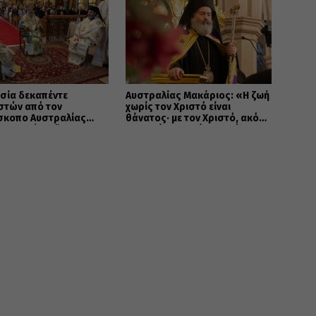
σία δεκαπέντε
Αυστραλίας Μακάριος: «Η ζωή
στών από τον
χωρίς τον Χριστό είναι
ίσκοπο Αυστραλίας
θάνατος· με τον Χριστό, ακόμη
ο στο Σύδνεϋ
και ο θάνατος γίνεται πύλη
προς την αιώνια ζωή»