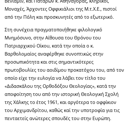
Βενιαμίν, και Πατάρων κ. Αθηναγόρας, κληρικοί,
Μοναχές, Άρχοντες Οφφικιάλιοι της Μ.τ.Χ.Ε., πιστοί
από την Πόλη και προσκυνητές από το εξωτερικό.
Στη συνέχεια πραγματοποιήθηκε φιλολογικό
Μνημόσυνο, στην Αίθουσα του Θρόνου του
Πατριαρχικού Οίκου, κατά την οποία ο κ.
Βαρθολομαίος αναφέρθηκε συνοπτικώς στην
προσωπικότητα και στις σημαντικότερες
πρωτοβουλίες του αοιδίμου προκατόχου του, από τον
οποίο είχε την ευλογία να λάβει τον τίτλο του
«Διδασκάλου της Ορθοδόξου Θεολογίας», κατά την
αποφοίτηση του από την ιστορική Θεολογική Σχολή
της Χάλκης το έτος 1961, και αργότερα το οφφίκιον
του Αρχιμανδρίτου, καθώς καί την υποτροφία για τις
πενταετείς ανώτερες σπουδές του στην Ευρώπη.