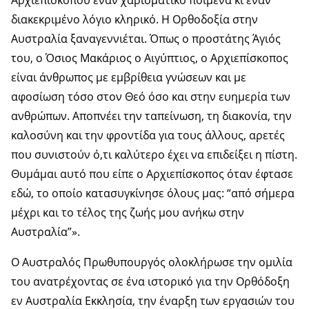
Αρχιεπισκόπου έναν χαρισματικό ποιμένα κι έναν
διακεκριμένο λόγιο κληρικό. Η Ορθοδοξία στην
Αυστραλία ξαναγεννιέται. Όπως ο προστάτης Άγιός
του, ο Όσιος Μακάριος ο Αιγύπτιος, ο Αρχιεπίσκοπος
είναι άνθρωπος με εμβρίθεια γνώσεων και με
αφοσίωση τόσο στον Θεό όσο και στην ευημερία των
ανθρώπων. Αποπνέει την ταπείνωση, τη διακονία, την
καλοσύνη και την φροντίδα για τους άλλους, αρετές
που συνιστούν ό,τι καλύτερο έχει να επιδείξει η πίστη.
Θυμάμαι αυτό που είπε ο Αρχιεπίσκοπος όταν έφτασε
εδώ, το οποίο κατασυγκίνησε όλους μας: “από σήμερα
μέχρι και το τέλος της ζωής μου ανήκω στην
Αυστραλία”».
Ο Αυστραλός Πρωθυπουργός ολοκλήρωσε την ομιλία
του ανατρέχοντας σε ένα ιστορικό για την Ορθόδοξη
εν Αυστραλία Εκκλησία, την έναρξη των εργασιών του