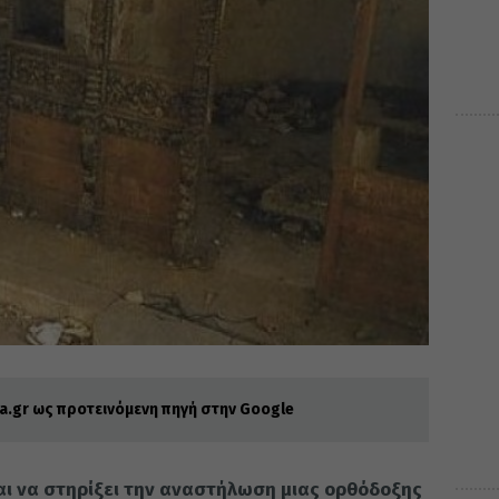
.gr ως προτεινόμενη πηγή στην Google
ται να στηρίξει την αναστήλωση μιας ορθόδοξης