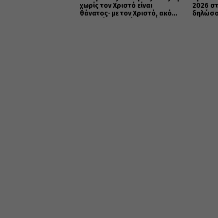
χωρίς τον Χριστό είναι
2026 στ
θάνατος· με τον Χριστό, ακόμη
δηλώσου
και ο θάνατος γίνεται πύλη
ΕΛΛΗΝΕ
προς την αιώνια ζωή»