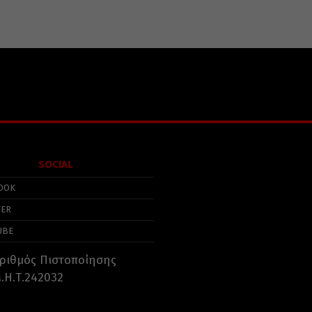
SOCIAL
OOK
TER
UBE
ριθμός Πιστοποίησης
.Η.Τ.242032