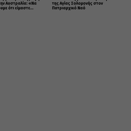
ην Αυστραλία: «Να
της Αγίας Σολομονής στον
με ότι είμαστε
Πατριαρχικό Ναό
Σ ΟΡΘΟΔΟΞΟΙ»