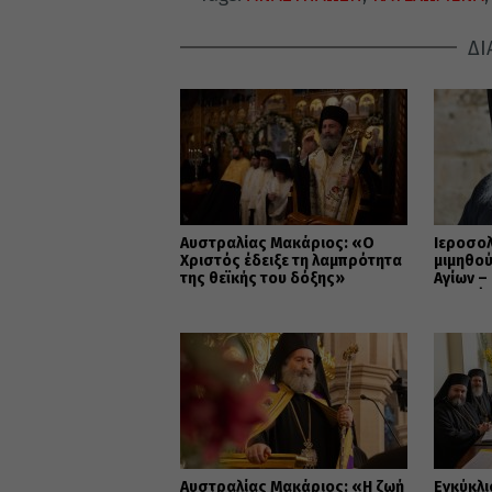
ΔΙ
Αυστραλίας Μακάριος: «Ο
Ιεροσο
Χριστός έδειξε τη λαμπρότητα
μιμηθού
της θεϊκής του δόξης»
Αγίων –
και ενό
Αυστραλίας Μακάριος: «Η ζωή
Εγκύκλι