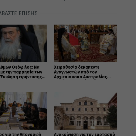
ΑΒΑΣΤΕ ΕΠΙΣΗΣ
λύμων Θεόφιλος: Να
Χειροθεσία δεκαπέντε
με την παρρησία των
Αναγνωστών από τον
 Έκκληση ειρήνευσης
Αρχιεπίσκοπο Αυστραλίας
τητας
Μακάριο στο Σύδνεϋ
ος για την Απογραφή
Ανακοίνωση για τον εορτασμό