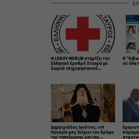
ΔΙ
Η LEROY MERLIN στηρίζει τον
Η “Κιβω
Ελληνικό Ερυθρό Σταυρό με
σε όλα 
δωρεά επιχειρησιακού
εξοπλισμού για την
αντιμετώπιση των
καταστροφικών πυρκαγιών
Δημητριάδος Ιγνάτιος: «Η
Εὐχαριστ
Παναγία μας δείχνει τον δρόμο
παραχώ
της ταπείνωσης και της
στρατο