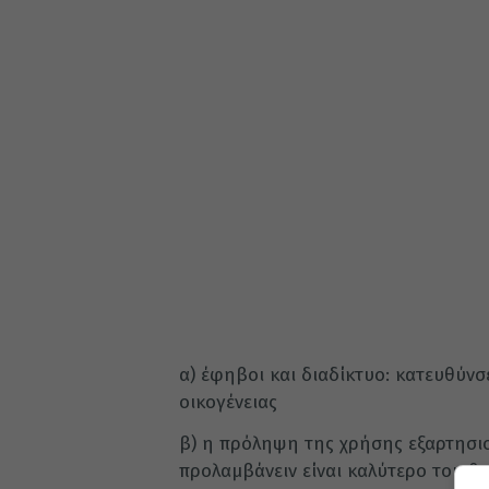
α) έφηβοι και διαδίκτυο: κατευθύν
οικογένειας
β) η πρόληψη της χρήσης εξαρτησιο
προλαμβάνειν είναι καλύτερο του θ