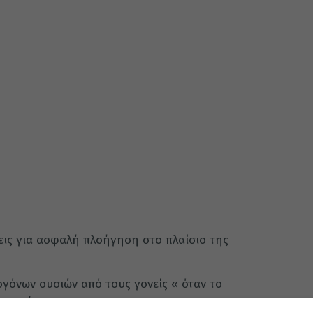
σεις για ασφαλή πλοήγηση στο πλαίσιο της
γόνων ουσιών από τους γονείς « όταν το
εραπεύειν»