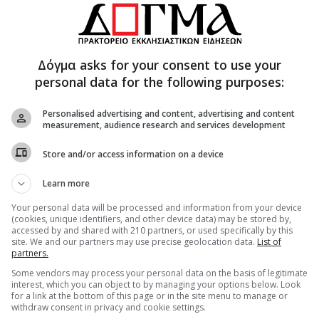
επιπτώσεις τους στο ψυχολογικό κλίμα της
βου στο χώρο του σχολείου: αιτίες και τρόποι
Δόγμα asks for your consent to use your
personal data for the following purposes:
αποτελεσματική επικοινωνία γονέων – εφήβων.
Personalised advertising and content, advertising and content
measurement, audience research and services development
ναι ο έγκαιρος προβληματισμός και η
ματα που εμποδίζουν την ομαλή ψυχοκοινωνική
Store and/or access information on a device
σχολείου, της οικογένειας και του ευρύτερου
Learn more
Your personal data will be processed and information from your device
μερωτικών συναντήσεων με ημερομηνία έναρξης
(cookies, unique identifiers, and other device data) may be stored by,
νία λήξης την Πέμπτη 24/02/2022 δύναται να
accessed by and shared with 210 partners, or used specifically by this
site. We and our partners may use precise geolocation data.
List of
 Πέμπτη πρωινές ώρες από τις 10:00 έως τις
partners.
 του διαδικτυακού ιστότοπου.
Some vendors may process your personal data on the basis of legitimate
interest, which you can object to by managing your options below. Look
- Κοινωνιολόγος- Ειδική Παιδαγωγός Msc.
for a link at the bottom of this page or in the site menu to manage or
withdraw consent in privacy and cookie settings.
ετοχής: Οι ενδιαφερόμενοι μπορούν να