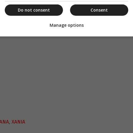
 συντονίστρια στα τηλέφωνα 2821028166,
Do not consent
Consent
olipsichania.gr και στο f: Κέντρο Πρόληψης Π.Ε
Manage options
ΑΝΑ
,
ΧΑΝΙΑ