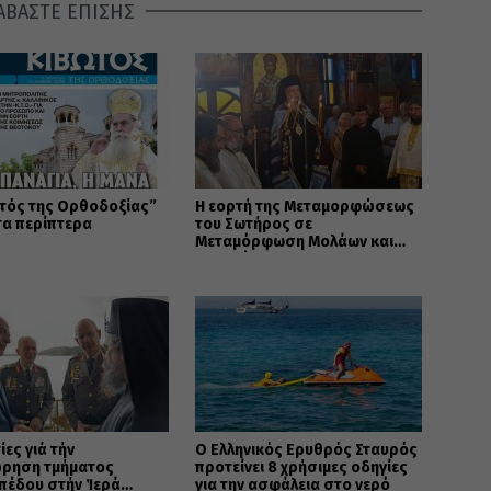
ΑΒΑΣΤΕ ΕΠΙΣΗΣ
τός της Ορθοδοξίας”
Η εορτή της Μεταμορφώσεως
τα περίπτερα
του Σωτήρος σε
Μεταμόρφωση Μολάων και
Ανθοχώρι
ίες γιά τήν
Ο Ελληνικός Ερυθρός Σταυρός
ρηση τμήματος
προτείνει 8 χρήσιμες οδηγίες
πέδου στήν Ἱερά
για την ασφάλεια στο νερό