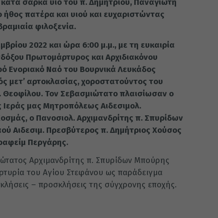
 κατά σάρκα υιό του π. Δημητρίου, Παναγιώτη
ο ήθος πατέρα και υιού και ευχαριστώντας
βραμιαία φιλοξενία.
βρίου 2022 και ώρα 6:00 μ.μ., με τη ευκαιρία
ενδόξου Πρωτομάρτυρος και Αρχιδιακόνου
ρό Ενοριακό Ναό του Βουρνικά Λευκάδος
ός μετ’ αρτοκλασίας, χοροστατούντος του
. Θεοφίλου. Τον Σεβασμιώτατο πλαισίωσαν ο
ς Ιεράς μας Μητροπόλεως Αιδεσιμολ.
σμάς, ο Πανοσιολ. Αρχιμανδρίτης π. Σπυρίδων
αού Αιδεσιμ. Πρεσβύτερος π. Δημήτριος Χούσος
εραφείμ Περγάρης.
ιώτατος Αρχιμανδρίτης π. Σπυρίδων Μπούρης
ρτυρία του Αγίου Στεφάνου ως παράδειγμα
κλήσεις – προσκλήσεις της σύγχρονης εποχής.