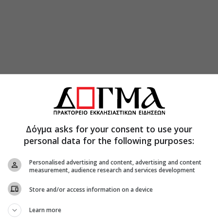
λευτής Λευκάδος κ. Αθανάσιος Καββαδάς, ο
αλός και ο Πρόεδρος της Τοπικής Κοινότητας
ιερατικής Ακολουθίας ο Σεβασμιώτατος
Δόγμα asks for your consent to use your
κιο του Οικονόμου στον εφημέριο π. Δημήτριο
personal data for the following purposes:
κατά σάρκα υιό του π. Δημητρίου, Παναγιώτη
ήθος πατέρα και υιού και ευχαριστώντας
Personalised advertising and content, advertising and content
measurement, audience research and services development
ραμιαία φιλοξενία.
Store and/or access information on a device
αρίστησε το Σεβασμιώτατο για την διπλή τιμή
ερά Πανήγυρη της ενορίας του Βουρνικά. Στη
Learn more
μοσύνης και υιικής αγάπης ο π. Δημήτριος