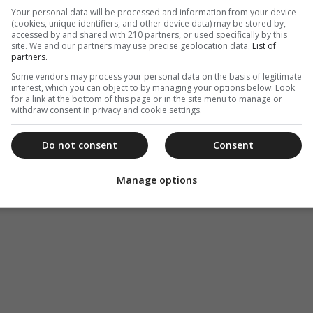
Your personal data will be processed and information from your device
νάρχη μας ένα επιγονάτιο με τον Ευαγγελιστή
(cookies, unique identifiers, and other device data) may be stored by,
 οποίου είναι αφιερωμένη η Ιερά Μονή στην
accessed by and shared with 210 partners, or used specifically by this
site. We and our partners may use precise geolocation data.
List of
ανήγυρη της οποίας είναι και η δεύτερη κατά
partners.
Some vendors may process your personal data on the basis of legitimate
interest, which you can object to by managing your options below. Look
for a link at the bottom of this page or in the site menu to manage or
withdraw consent in privacy and cookie settings.
Do not consent
Consent
Manage options