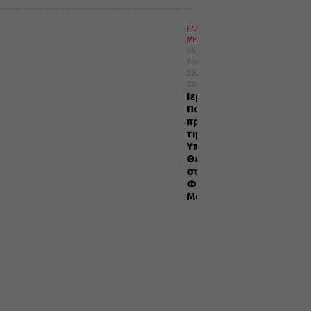
ΕΛΛΑΔΑ
ΜΗΤΡΟΠΟΛΕΙΣ
05
Αυγούστου
2026
20:29
Ιερά
Παράκληση
προς
την
Υπεραγία
Θεοτόκο
στα
Φαβριανά
Μονοφατσίου