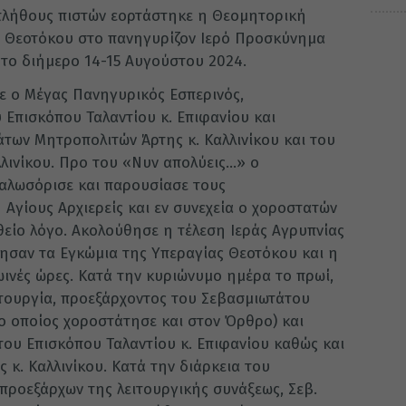
πλήθους πιστών εορτάστηκε η Θεομητορική
ς Θεοτόκου στο πανηγυρίζον Ιερό Προσκύνημα
το διήμερο 14-15 Αυγούστου 2024.
ε ο Μέγας Πανηγυρικός Εσπερινός,
Επισκόπου Ταλαντίου κ. Επιφανίου και
ων Μητροπολιτών Άρτης κ. Καλλινίκου και του
λλινίκου. Προ του «Νυν απολύεις…» ο
αλωσόρισε και παρουσίασε τους
Αγίους Αρχιερείς και εν συνεχεία ο χοροστατών
θείο λόγο. Ακολούθησε η τέλεση Ιεράς Αγρυπνίας
λησαν τα Εγκώμια της Υπεραγίας Θεοτόκου και η
ινές ώρες. Κατά την κυριώνυμο ημέρα το πρωί,
ιτουργία, προεξάρχοντος του Σεβασμιωτάτου
(ο οποίος χοροστάτησε και στον Όρθρο) και
ου Επισκόπου Ταλαντίου κ. Επιφανίου καθώς και
κ. Καλλινίκου. Κατά την διάρκεια του
 προεξάρχων της λειτουργικής συνάξεως, Σεβ.