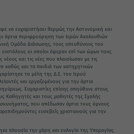
ιψε να ευχαριστήσει θερμώς την Αστυνομική και
την άρτια περιφρούρηση των Ιερών Ακολουθιών
ληνική Ομάδα Διάσωσης, τους υπευθύνους του
 ενστόλους οι οποίοι έφεραν επί των ώμων τους
 νέους και τις νέες που πλαισίωσαν με τις
να καθώς και τα παιδιά των κατηχητικών
χαρίστησε τα μέλη της Δ.Ε. του Ιερού
θελοντές και εργαζομένους για την άρτια
νηγύρεως. Ευχαριστίες επίσης απηύθυνε στους
ους Καθηγητές και τους μαθητές της Σχολής
οσκυνήματος, που απέδωσαν άρτια τους ύμνους
αρεπιδημούντες ευσεβείς χριστιανούς για την
κε πλουσία την χάρη και ευλογία της Υπεραγίας