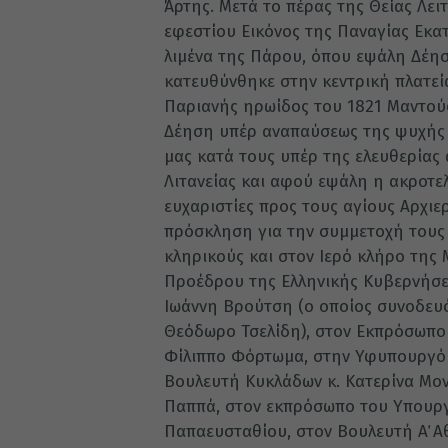
Άρτης. Μετά το πέρας της Θείας Λε
εφεστίου Εικόνος της Παναγίας Εκα
λιμένα της Πάρου, όπου εψάλη Δέησ
κατευθύνθηκε στην κεντρική πλατεί
Παριανής ηρωίδος του 1821 Μαντού
Δέηση υπέρ αναπαύσεως της ψυχής 
μας κατά τους υπέρ της ελευθερίας
Λιτανείας και αφού εψάλη η ακροτε
ευχαριστίες προς τους αγίους Αρχιε
πρόσκληση για την συμμετοχή τους
κληρικούς και στον Ιερό κλήρο της
Προέδρου της Ελληνικής Κυβερνήσε
Ιωάννη Βρούτση (ο οποίος συνοδευό
Θεόδωρο Τσελίδη), στον Εκπρόσωπο
Φίλιππο Φόρτωμα, στην Υφυπουργό 
Βουλευτή Κυκλάδων κ. Κατερίνα Μο
Παππά, στον εκπρόσωπο του Υπουργ
Παπαευσταθίου, στον Βουλευτή Α΄ Α