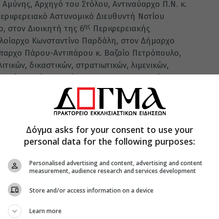
 Αμύνης, Αρχηγό του Στόλου, Αντιναύαρχο Π.Ν. κ.
Περιφερειακό Αστυνομικό Διευθυντή Νοτίου
ης
, στον Διοικητή της 6
Περιφερειακής
πλοίαρχο Κωνσταντίνο Παρδάλη, στον Δήμαρχο
Έπαρχο Πάρου-Αντιπάρου κ. Βαζαίο Πετρόπουλο,
τικών, δικαστικών, στρατιωτικών, λιμενικών,
λοιπών αρχών της νήσου και της περιφερείας
φορέων, συλλόγων και σωματείων. Θερμές
υνε επίσης στον Κυβερνήτη, τους Αξιωματικούς,
ς Τορπιλακάτου «ΚΡΥΣΤΑΛΛΙΔΗΣ», στο άγημα των
 και τα μέλη της Φιλαρμονικής του Πολεμικού
Δόγμα asks for your consent to use your
ο από τον Πειραιά και λάμπρυναν με την
personal data for the following purposes:
Personalised advertising and content, advertising and content
measurement, audience research and services development
Store and/or access information on a device
Learn more