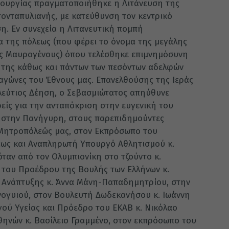
ιτουργίας πραγματοποιήθηκε η Λιτάνευση της
τονταπυλιανής, με κατεύθυνση τον κεντρικό
η. Εν συνεχεία η Λιτανευτική πομπή
α της πόλεως (που φέρει το όνομα της μεγάλης
ς Μαυρογένους) όπου τελέσθηκε επιμνημόσυνη
της κάθως και πάντων των πεσόντων αδελφών
 αγώνες του Έθνους μας. Επανελθούσης της Ιεράς
λεύτιος Δέηση, ο Σεβασμιώτατος απηύθυνε
ρείς για την ανταπόκριση στην ευγενική του
 στην Πανήγυρη, στους παρεπιδημούντες
 Μητροπόλεώς μας, στον Εκπρόσωπο του
ως και Αναπληρωτή Υπουργό Αθλητισμού κ.
ταν από τον Ολυμπιονίκη στο τζούντο κ.
 του Προέδρου της Βουλής των Ελλήνων κ.
Ανάπτυξης κ. Άννα Μάνη-Παπαδημητρίου, στην
νογυιού, στον Βουλευτή Δωδεκανήσου κ. Ιωάννη
ού Υγείας και Πρόεδρο του ΕΚΑΒ κ. Νικόλαο
θηνών κ. Βασίλειο Γραμμένο, στον εκπρόσωπο του