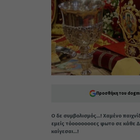
Προσθήκη του dogma
Ο δε συμβολισμός…! Χαμένο παιχνίδ
εμείς τόοοοοοοοες φωτο σε κάθε Δε
καίγεσαι…!