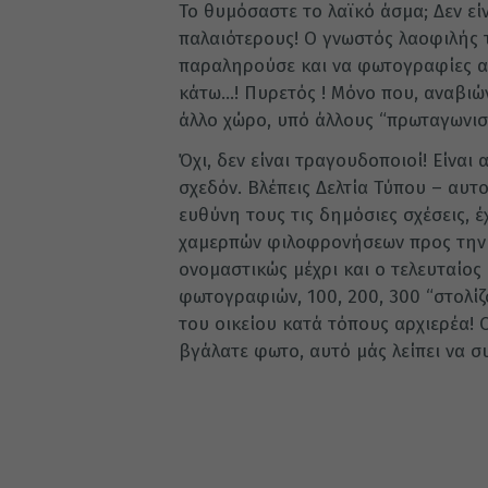
Το θυμόσαστε το λαϊκό άσμα; Δεν είν
παλαιότερους! Ο γνωστός λαοφιλής τ
παραληρούσε και να φωτογραφίες από
κάτω…! Πυρετός ! Μόνο που, αναβιών
άλλο χώρο, υπό άλλους “πρωταγωνιστ
Όχι, δεν είναι τραγουδοποιοί! Είναι 
σχεδόν. Βλέπεις Δελτία Τύπου – αυτο
ευθύνη τους τις δημόσιες σχέσεις, έ
χαμερπών φιλοφρονήσεων προς την π
ονομαστικώς μέχρι και ο τελευταίο
φωτογραφιών, 100, 200, 300 “στολίζ
του οικείου κατά τόπους αρχιερέα! 
βγάλατε φωτο, αυτό μάς λείπει να 