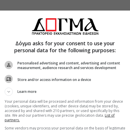
ές, εξωπραγματικές, εξωγήινες. Έχουν βάση αυτά,
 ορθοδόξου φρονήματος και εκκλησιαστικής
Δόγμα asks for your consent to use your
ς: Πλην, όμως, λειτουργούν για να αποθεώνουν
personal data for the following purposes:
κόπου, που ηγείται και κυριαρχεί εν τέλει επί
ν! Μπούρδες! Γελοιότητες και πάλι γελοιότητες!
Personalised advertising and content, advertising and content
measurement, audience research and services development
. Τι να πούμε να σωθεί; Πόλεμοι γύρω μας και
τίο Τύπου! Βαθιά νυχτωμένοι! Πιο βαθιά,
Store and/or access information on a device
Learn more
 συμβουλεύθηκε τον πετεινό: πώς θα φαίνομαι
Your personal data will be processed and information from your device
μένα; “Να πας στη λίμνη, να κοιτάς τα νερά της
(cookies, unique identifiers, and other device data) may be stored by,
accessed by and shared with 210 partners, or used specifically by this
εις το πρόσωπό σου”, είπε ο πετεινός. Πέρασε ο
site. We and our partners may use precise geolocation data.
List of
μένη εκεί, κοιτώντας και χαζεύοντας τον εαυτό
partners.
Some vendors may process your personal data on the basis of legitimate