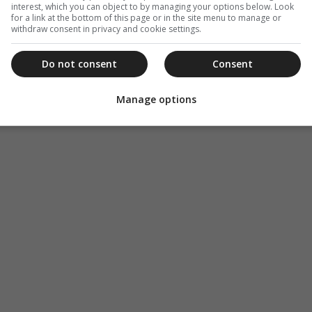
interest, which you can object to by managing your options below. Look
 και λασπόνερα και ιδού τα αποτελέσματα!
for a link at the bottom of this page or in the site menu to manage or
withdraw consent in privacy and cookie settings.
φωνήσετε μαζί μου: ήταν δυνατό το πάλαι ποτέ
 φωτογραφία…”. Μόνο που ζήσαμε να το δούμε σε
Do not consent
Consent
ιασκευή Ας είναι!
Manage options