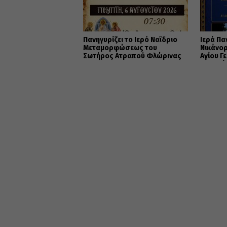
Πανηγυρίζει το Ιερό Ναΐδριο
Ιερά Πα
Μεταμορφώσεως του
Νικάνορ
Σωτήρος Ατραπού Φλώρινας
Αγίου Γ
Εορδαί