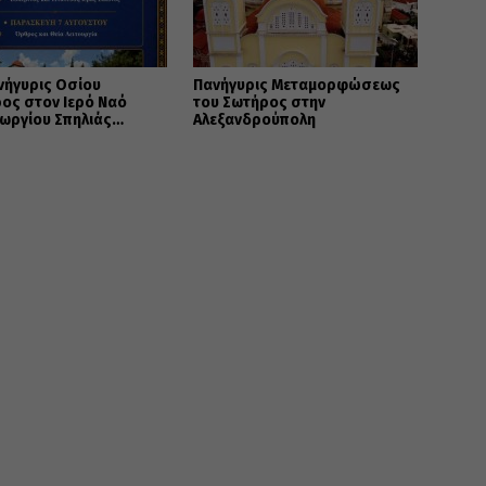
νήγυρις Οσίου
Πανήγυρις Μεταμορφώσεως
ος στον Ιερό Ναό
του Σωτήρος στην
εωργίου Σπηλιάς
Αλεξανδρούπολη
ας