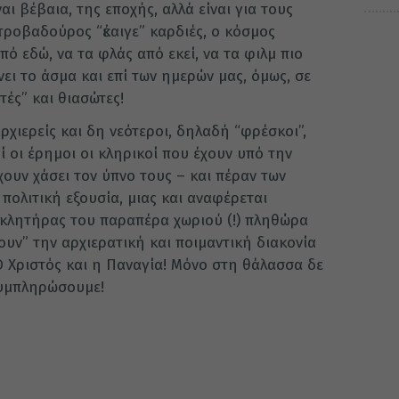
αι βέβαια, της εποχής, αλλά είναι για τους
ροβαδούρος “ἐκαιγε” καρδιές, ο κόσμος
 εδώ, να τα φλάς από εκεί, να τα φιλμ πιο
ει το άσμα και επί των ημερών μας, όμως, σε
ές” και θιασώτες!
αρχιερείς και δη νεότεροι, δηλαδή “φρέσκοι”,
ί οι έρημοι οι κληρικοί που έχουν υπό την
χουν χάσει τον ύπνο τους – και πέραν των
ολιτική εξουσία, μιας και αναφέρεται
ς κλητήρας του παραπέρα χωριού (!) πληθώρα
ουν” την αρχιερατική και ποιμαντική διακονία
Ο Χριστός και η Παναγία! Μόνο στη θάλασσα δε
συμπληρώσουμε!