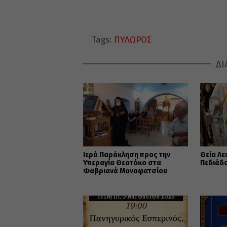
Tags:
ΠΥΛΩΡΟΣ
ΔΙ
Ιερά Παράκληση προς την
Θεία Λε
Υπεραγία Θεοτόκο στα
Πεδιάδ
Φαβριανά Μονοφατσίου