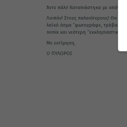
Άντε πάλι! Καταπιάστηκα με απόνερα
Λοιπόν! Στους παλαιότερους! Θα συμ
λαϊκό άσμα “φωτογράφε, τράβα μια
remix και νεότερη “εκκλησιαστική” δ
Με εκτίμηση,
Ο ΠΥΛΩΡΟΣ