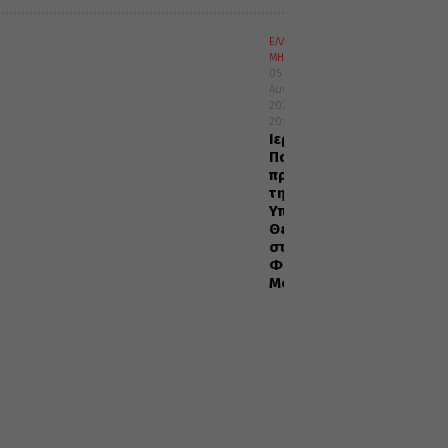
ΕΛΛΑΔΑ
ΜΗΤΡΟΠΟΛΕΙΣ
05
Αυγούστου
2026
20:29
Ιερά
Παράκληση
προς
την
Υπεραγία
Θεοτόκο
στα
Φαβριανά
Μονοφατσίου