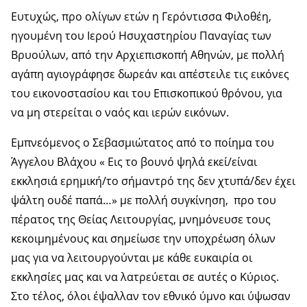
Ευτυχώς, προ ολίγων ετών η Γερόντισσα Φιλοθέη,
ηγουμένη του Ιερού Ησυχαστηρίου Παναγίας των
Βρυούλων, από την Αρχιεπισκοπή Αθηνών, με πολλή
αγάπη αγιογράφησε δωρεάν και απέστειλε τις εικόνες
του εικονοστασίου και του Επισκοπικού θρόνου, για
να μη στερείται ο ναός και ιερών εικόνων.
Εμπνεόμενος ο Σεβασμιώτατος από το ποίημα του
Άγγελου Βλάχου « Εις το βουνό ψηλά εκεί/είναι
εκκλησιά ερημική/το σήμαντρό της δεν χτυπά/δεν έχει
ψάλτη ουδέ παπά…» με πολλή συγκίνηση, προ του
πέρατος της Θείας Λειτουργίας, μνημόνευσε τους
κεκοιμημένους και σημείωσε την υποχρέωση όλων
μας για να λειτουργούνται με κάθε ευκαιρία οι
εκκλησίες μας και να λατρεύεται σε αυτές ο Κύριος.
Στο τέλος, όλοι έψαλλαν τον εθνικό ύμνο και ύψωσαν