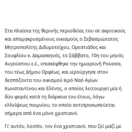
Στα πλαίσια της θερινής περιοδείας του σε ακριτικούς
και απομακρυσμένους οικισμούς ο Σεβασμιώτατος
Μητροπολίτης Διδυμοτείχου, Ορεστιάδος και
Σουφλίου κ. Δαμασκηνός, το Σάββατο, 10η του μηνός
Αυγούστου ε.έ., επισκέφθηκε την ημιορεινή Ρούσσα,
του τέως Δήμου Ορφέως, και ιερούργησε στον
δεσπόζοντα του οικισμού Ιερό Ναό Αγίων
Κωνσταντίνου και Ελένης, ο οποίος λειτουργεί μία ή
δύο φορές κατά τη διάρκεια του έτους, λόγω
ελλείψεως ποιμνίου, το οποίο αντιπροσωπεύεται
σήμερα από ένα μόνο χριστιανό.
Γι’ αυτόν, λοιπόν, τον ένα χριστιανό, που ζεί μαζί με