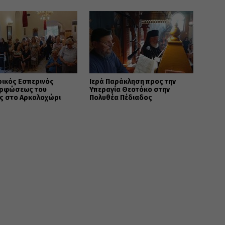
όρφωση
ρικός Εσπερινός
Ιερά Παράκληση προς την
ρφώσεως του
Υπεραγία Θεοτόκο στην
ς στο Αρκαλοχώρι
Πολυθέα Πέδιαδος