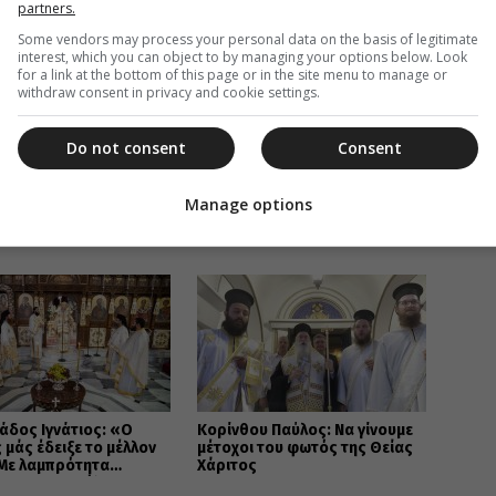
partners.
Some vendors may process your personal data on the basis of legitimate
interest, which you can object to by managing your options below. Look
for a link at the bottom of this page or in the site menu to manage or
withdraw consent in privacy and cookie settings.
Do not consent
Consent
Manage options
ΑΒΑΣΤΕ ΕΠΙΣΗΣ
άδος Ιγνάτιος: «Ο
Κορίνθου Παύλος: Να γίνουμε
 μάς έδειξε το μέλλον
μέτοχοι του φωτός της Θείας
 Με λαμπρότητα
Χάριτος
ηκε στον Βόλο η