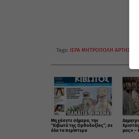
Tags:
ΙΕΡΑ ΜΗΤΡΟΠΟΛΗ ΑΡΤΗΣ
ΔΙ
Μη χάσετε σήμερα, την
Δημητρι
“Κιβωτό της Ορθοδοξίας”, σε
Χριστός
όλα τα περίπτερα
μας» –
εορτάστ