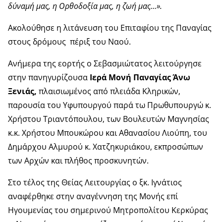
δύναμή μας, η Ορθοδοξία μας, η ζωή μας…».
Ακολούθησε η λιτάνευση του Επιταφίου της Παναγίας
στους δρόμους πέριξ του Ναού.
Ανήμερα της εορτής ο Σεβασμιώτατος λειτούργησε
στην πανηγυρίζουσα
Ιερά Μονή Παναγίας Άνω
Ξενιάς,
πλαισιωμένος από πλειάδα Κληρικών,
παρουσία του Υφυπουργού παρά τω Πρωθυπουργώ κ.
Χρήστου Τριαντόπουλου, των Βουλευτών Μαγνησίας
κ.κ. Χρήστου Μπουκώρου και Αθανασίου Λιούπη, του
Δημάρχου Αλμυρού κ. Χατζηκυριάκου, εκπροσώπων
των Αρχών και πλήθος προσκυνητών.
Στο τέλος της Θείας Λειτουργίας ο ξκ. Ιγνάτιος
αναφέρθηκε στην αναγέννηση της Μονής επί
Ηγουμενίας του σημερινού Μητροπολίτου Κερκύρας