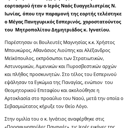
εορτασμού ήταν ο Ιερός Ναός Ευαγγελιστρίας Ν.
Ιωνίας, όπου την παραμονή της εορτής τελέστηκε
ο Μέγας Πανηγυρικός Εσπερινός, χοροστατούντος
του Μητροπολίτου Δημητριάδος κ. Ιγνατίου.
Παρέστησαν οι Βουλευτές Μαγνησίας κ.κ. Χρήστος
Μπουκώρος, Αθανάσιος Λιούπης και Αλέξανδρος
Μεϊκόπουλος, εκπρόσωποι των Στρατιωτικών,
Αστυνομικών, Λιμενικών και Πυροσβεστικών αρχών
και πλήθος προσκυνητών. Στο τέλος του Εσπερινού
εψάλησαν τα Εγκώμια της Παναγίας, ενώπιον του
Θεομητορικού Επιταφίου και ακολούθησε η
Αρτοκλασία στο προαύλιο του Ναού, μετά την οποία ο
Σεβασμιώτατος κήρυξε τον Θείο Λόγο.
Στην ομιλία του ο κ. Ιγνάτιος αναφέρθηκε στις
«Προσφυγοπούλες Παναγιές», τις Ιερές εικόνες της