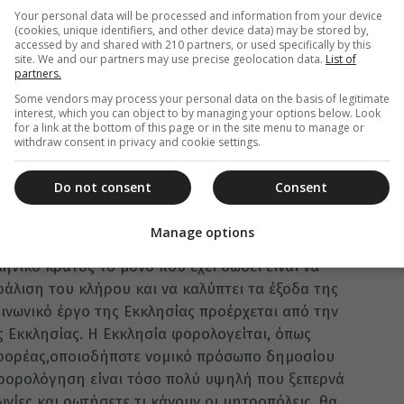
Your personal data will be processed and information from your device
η διαχειρίζεται το προσφυγικό, προσπαθούμε ως
(cookies, unique identifiers, and other device data) may be stored by,
νάγκες των προσφύγων. Πώς θα λειτουργήσει το
accessed by and shared with 210 partners, or used specifically by this
site. We and our partners may use precise geolocation data.
List of
θέμα διαχείρισης του προβλήματος από την
partners.
και να αντιμετωπίσει η κυβέρνηση τον
Some vendors may process your personal data on the basis of legitimate
α είναι άνθρωπος και θα είναι δίπλα του».
interest, which you can object to by managing your options below. Look
for a link at the bottom of this page or in the site menu to manage or
withdraw consent in privacy and cookie settings.
Ο ΤΗΣ ΕΚΚΛΗΣΙΑΣ – ΦΟΡΟΛΟΓΗΣΗ
Do not consent
Consent
ιλανθρωπικό έργο της Εκκλησίας, αλλά και στην
κλησία έχει προσφέρει πάρα πολλά για να γίνει
Manage options
κό κράτος». Από το 1833 έχει δοθεί τεράστιος
ηνικό κράτος το μόνο που έχει δώσει είναι να
άλιση του κλήρου και να καλύπτει τα έξοδα της
ινωνικό έργο της Εκκλησίας προέρχεται από την
ς Εκκλησίας. Η Εκκλησία φορολογείται, όπως
φορέας,οποιοδήποτε νομικό πρόσωπο δημοσίου
 φορολόγηση είναι τόσο πολύ υψηλή που ξεπερνά
ωνίες και ρωτήσετε τι κάνουν οι μητροπόλεις, θα