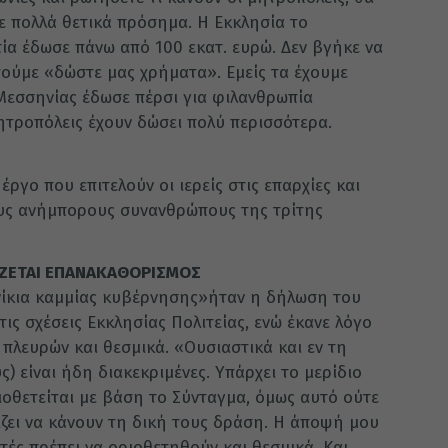
 με πολλά θετικά πρόσημα. Η Εκκλησία το
ία έδωσε πάνω από 100 εκατ. ευρώ. Δεν βγήκε να
πούμε «δώστε μας χρήματα». Εμείς τα έχουμε
Μεσσηνίας έδωσε πέρσι για φιλανθρωπία
ητροπόλεις έχουν δώσει πολύ περισσότερα.
ργο που επιτελούν οι ιερείς στις επαρχίες και
υς ανήμπορους συνανθρώπους της τρίτης
ΑΖΕΤΑΙ ΕΠΑΝΑΚΑΘΟΡΙΣΜΟΣ
ανίκια καμμίας κυβέρνησης»ήταν η δήλωση του
ις σχέσεις Εκκλησίας Πολιτείας, ενώ έκανε λόγο
πλευρών και θεσμικά. «Ουσιαστικά και εν τη
) είναι ήδη διακεκριμένες. Υπάρχει το μερίδιο
ιοθετείται με βάση το Σύνταγμα, όμως αυτό ούτε
ίζει να κάνουν τη δική τους δράση. Η άποψή μου
υτές πρέπει να οριοθετηθούν και θεσμικά. Και