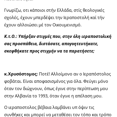
Γνωρίζω, οτι κάποιοι στήν Ελλάδα, στίς θεολογικές
σχολές, έχουν μπερδέψει την Ιεραποστολή καί τήν
έχουν αλλοιώσει μέ τον Οικουμενισμό.
Κ.τ.Ο.: Υπήρξαν στιγμές που, στην όλη ιεραποστολική
σας προσπάθεια, διστάσατε, απογοητευτήκατε,
σκεφθήκατε προς στιγμήν να τα παρατήσετε;
κ.Χρυσόστομος:
Ποτέ! Αλλοίμονο αν ο Ιεραπόστολος
φοβάται. Είναι αποφασισμένος για όλα. Φεύγει μόνο
όταν τον διώχνουν, όπως έγινε στην περίπτωση μου
στην Αλβανία το 1993, όταν έγινε η απέλαση μου.
Ο ιεραποστολος βέβαια λαμβάνει υπ όψιν τις
συνθήκες και μπορεί να μεταθέσει τον τόπο και τρόπο