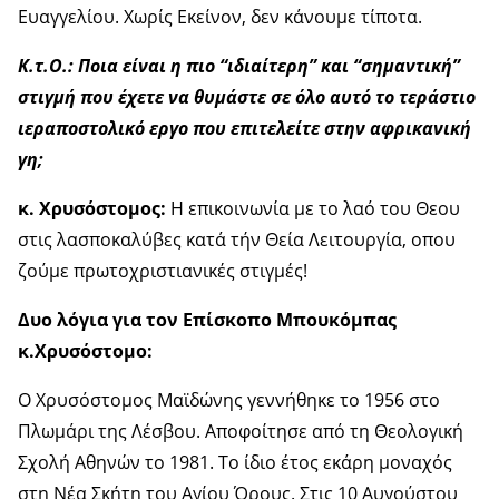
Ευαγγελίου. Χωρίς Εκείνον, δεν κάνουμε τίποτα.
Κ.τ.Ο.: Ποια είναι η πιο “ιδιαίτερη” και “σημαντική”
στιγμή που έχετε να θυμάστε σε όλο αυτό το τεράστιο
ιεραποστολικό εργο που επιτελείτε στην αφρικανική
γη;
κ. Χρυσόστομος:
Η επικοινωνία με το λαό του Θεου
στις λασποκαλύβες κατά τήν Θεία Λειτουργία, οπου
ζούμε πρωτοχριστιανικές στιγμές!
Δυο λόγια για τον Επίσκοπο Μπουκόμπας
κ.Χρυσόστομο:
Ο Χρυσόστομος Μαϊδώνης γεννήθηκε το 1956 στο
Πλωμάρι της Λέσβου. Αποφοίτησε από τη Θεολογική
Σχολή Αθηνών το 1981. Το ίδιο έτος εκάρη μοναχός
στη Νέα Σκήτη του Αγίου Όρους. Στις 10 Αυγούστου