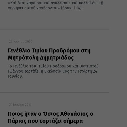
«Καί ἔσται χαρά σοι καί ἀγαλλία­σις καί πολ­λοί ἐπί τῇ
γεννήσει αὐ­τοῦ χαρήσονται» (Λουκ. 1.14).
22 Ιουνίου 2020
Γενέθλιο Τιμίου Προδρόμου στη
Μητρόπολη Δημητριάδος
Το Γενέθλιο του Τιμίου Προδρόμου και Βαπτιστού
Ιωάννου εορτάζει η Εκκλησία μας την Τετάρτη 24
Ιουνίου.
24 Ιουνίου 2019
Ποιος ήταν ο Όσιος Αθανάσιος ο
Πάριος που εορτάζει σήμερα