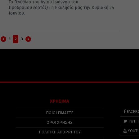
Το Γενέθλιο του Αγίου Ιωάννου του
Προδρόμου εορτάζει η Εκκλησία μας την Κυριακή 24
Ιουνίου.
1
2
3
ΧΡΗΣΙΜΑ
FACEB
ΠΟΙΟΙ ΕΙΜΑΣΤΕ
TWIT
ΟΡΟΙ ΧΡΗΣΗΣ
YOUT
ΠΟΛΙΤΙΚΉ ΑΠΟΡΡΉΤΟΥ