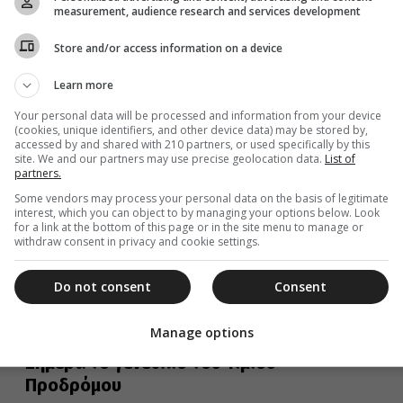
Βαπτιστού
measurement, audience research and services development
Σήμερα 24 Ιουνίου, η εκκλησία εορτάζει το Γενέθλιο
Store and/or access information on a device
του Αγίου Ιωάννη Προδρόμου και Βαπτιστού
Learn more
Your personal data will be processed and information from your device
(cookies, unique identifiers, and other device data) may be stored by,
24 Ιουνίου 2021
accessed by and shared with 210 partners, or used specifically by this
Σαν σήμερα 24 Ιουνίου : Οι Εορτές και
site. We and our partners may use precise geolocation data.
List of
partners.
τα σημαντικότερα γεγονότα
Some vendors may process your personal data on the basis of legitimate
Εορτές της Ορθοδοξίας, σημαντικά ιστορικά, πολιτικά,
interest, which you can object to by managing your options below. Look
for a link at the bottom of this page or in the site menu to manage or
κοινωνικά γεγονότα, γεννήσεις και θάνατοι που
withdraw consent in privacy and cookie settings.
συνέβησαν σαν σήμερα 24 Ιουνίου.
Do not consent
Consent
Manage options
24 Ιουνίου 2020
Σήμερα το γενέθλιο του Τιμίου
Προδρόμου