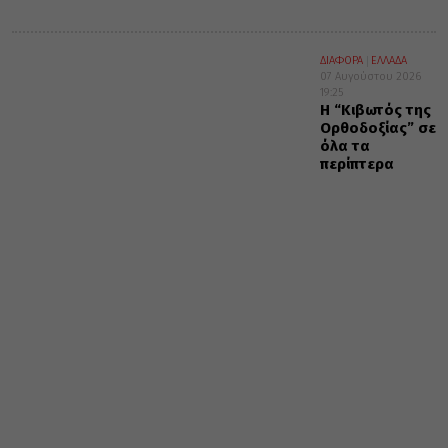
ΔΙΑΦΟΡΑ
ΕΛΛΑΔΑ
07 Αυγούστου 2026
19:25
Η “Κιβωτός της
Ορθοδοξίας” σε
όλα τα
περίπτερα