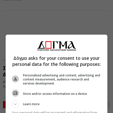
Δόγμα asks for your consent to use your
29 Ιανουαρίου 2016
personal data for the following purposes:
Σήμερα 29 Ιανουαρίου εορτάζει ο Άγιος
Δημήτριος ο Χιοπολίτης
Personalised advertising and content, advertising and
content measurement, audience research and
Η Εκκλησία σήμερα τιμά τη μνήμη του Νεομάρτυρος Δημητρίου,
services development
του εκ Χίου.
Store and/or access information on a device
Learn more
ΡΟΗ ΕΙΔΗΣΕΩΝ
Your personal data will be processed and information from