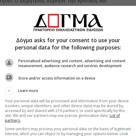
στήσει. Ο Δημήτριος δέχθηκε την πρόταση και
ια δύο μήνες. Γρήγορα όμως δραπέτευσε και
νική οικογένεια στην περιοχή του
Ζαννής. Ο Δημήτριος εξομολογήθηκε στον
Δόγμα asks for your consent to use your
γχρόνως έστειλε επιστολή στον πατέρα του
personal data for the following purposes:
της ζωής του αλλά και τον πόθο του να
οινώνησε τα άχραντα μυστήρια παρουσιάσθηκε
Personalised advertising and content, advertising and content
σία ομολόγησε την πίστη του.
measurement, audience research and services development
 Κωνσταντινούπολης συγκέντρωσαν χρήματα για
Store and/or access information on a device
παρέμεινε ακλόνητος στην πίστη του. Έτσι, μετά
Learn more
υπέμεινε αγόγγυστα, αποκεφαλίστηκε στις 29
Your personal data will be processed and information from your device
(cookies, unique identifiers, and other device data) may be stored by,
accessed by and shared with 210 partners, or used specifically by this
site. We and our partners may use precise geolocation data.
List of
partners.
χαίρε καύχημα, των ορθοδόξων, καρτερόψυχε, νέε
Some vendors may process your personal data on the basis of legitimate
ην εφαύλισας, ένθα του κράτους υπάρχει το
interest, which you can object to by managing your options below. Look