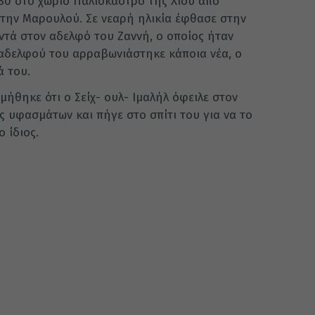
80 στο χωριό Παλιόκαστρο της Χίου από
 την Μαρουλού. Σε νεαρή ηλικία έφθασε στην
ντά στον αδελφό του Ζαννή, ο οποίος ήταν
 αδελφού του αρραβωνιάστηκε κάποια νέα, ο
ά του.
ήθηκε ότι ο Σείχ- ουλ- Ιμαλήλ όφειλε στον
 υφασμάτων και πήγε στο σπίτι του για να το
 ίδιος.