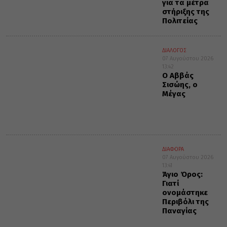
για τα μέτρα
στήριξης της
Πολιτείας
ΔΙΑΛΟΓΟΣ
07 Αυγούστου 2026
13:42
Ο Αββάς
Σισώης, ο
Μέγας
ΔΙΑΦΟΡΑ
07 Αυγούστου 2026
13:41
Άγιο Όρος:
Γιατί
ονομάστηκε
Περιβόλι της
Παναγίας