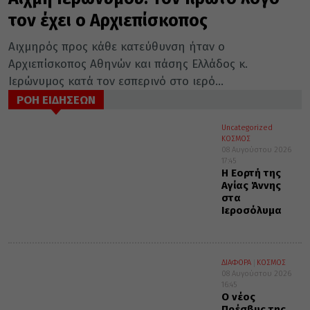
τον έχει ο Αρχιεπίσκοπος
Αιχμηρός προς κάθε κατεύθυνση ήταν ο
Αρχιεπίσκοπος Αθηνών και πάσης Ελλάδος κ.
Ιερώνυμος κατά τον εσπερινό στο ιερό...
ΡΟΗ ΕΙΔΗΣΕΩΝ
Uncategorized
ΚΟΣΜΟΣ
08 Αυγούστου 2026
17:45
Η Εορτή της
Αγίας Άννης
στα
Ιεροσόλυμα
ΔΙΑΦΟΡΑ
ΚΟΣΜΟΣ
08 Αυγούστου 2026
16:45
Ο νέος
Πρέσβυς της