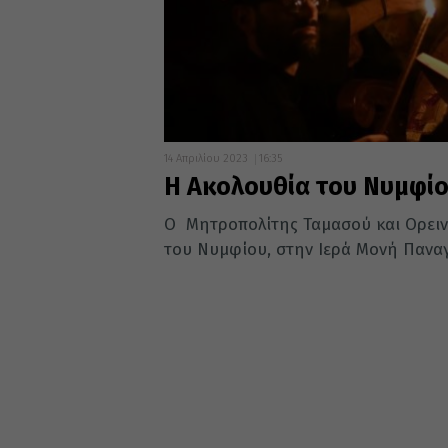
14 Απριλίου 2023
16:35
Η Ακολουθία του Νυμφί
O Μητροπολίτης Ταμασού και Ορειν
του Νυμφίου, στην Ιερά Μονή Παναγ