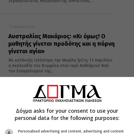
Σεβασμιώτατος Μητροπολίτης Φθιώτιδος...
12 Απριλίου 2023
Αυστραλίας Μακάριος: «Κι όμως! Ο
μαθητής γίνεται προδότης και η πόρνη
γίνεται αγία»
Με κατάνυξη τελέστηκε την Μεγάλη Τρίτη, 11 Απριλίου,
η Ακολουθία του Νυμφίου στον Ιερό Καθεδρικό Ναό
του Ευαγγελισμού της...
11 Απριλίου 2023
Η Ακολουθία του Νυμφίου στην
Δόγμα asks for your consent to use your
Κέρκυρα
personal data for the following purposes:
Μέσα σε κλίμα κατάνυξης στο ιερό Ναό της Υπεραγίας
Θεοτόκου Κοινοπιαστών, ο Σεβασμιώτατος
Personalised advertising and content, advertising and content
Μητροπολίτης Κερκύρας, Παξών και Διαποντίων