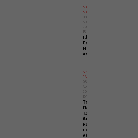
ΔΙΑΛΟΓΟΣ
ΔΙΑΦΟΡΑ
08
Αυγούστου
2026
15:15
Γέρων
Εφραίμ:
Η
νηστεία
ΔΙΑΦΟΡΑ
ΕΛΛΑΔΑ
08
Αυγούστου
2026
15:11
Την
Πέμπτη,
13
Αυγούστου,
κυκλοφορεί
το
νέο