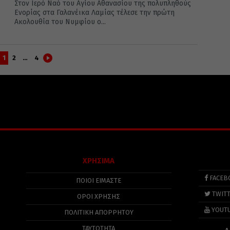
Στον Ιερό Ναό του Αγίου Αθανασίου της πολυπληθούς
Ενορίας στα Γαλανέικα Λαμίας τέλεσε την πρώτη
Ακολουθία του Νυμφίου ο...
1
2
…
4
ΧΡΗΣΙΜΑ
FACEB
ΠΟΙΟΙ ΕΙΜΑΣΤΕ
TWIT
ΟΡΟΙ ΧΡΗΣΗΣ
YOUT
ΠΟΛΙΤΙΚΉ ΑΠΟΡΡΉΤΟΥ
ΤΑΥΤΟΤΗΤΑ