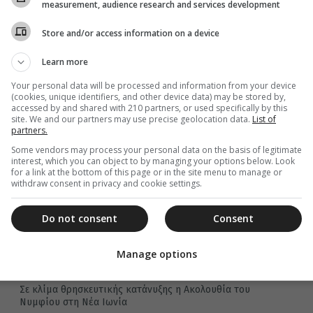
measurement, audience research and services development
Νήσων...
Store and/or access information on a device
Learn more
11 Απριλίου 2023
Your personal data will be processed and information from your device
Η Ακολουθία του Νυμφίου από τον
(cookies, unique identifiers, and other device data) may be stored by,
accessed by and shared with 210 partners, or used specifically by this
Ιεραπύτνης Κύριλλο
site. We and our partners may use precise geolocation data.
List of
partners.
Σε κατανυκτική ατμόσφαιρα τελέστηκε το βράδυ της
Κυριακής των Βαΐων 9 Απριλίου 2023 η Ακολουθία του
Some vendors may process your personal data on the basis of legitimate
Όρθρου της Μεγάλης...
interest, which you can object to by managing your options below. Look
for a link at the bottom of this page or in the site menu to manage or
withdraw consent in privacy and cookie settings.
Do not consent
Consent
11 Απριλίου 2023
Η Ακολουθία του Νυμφίου στη Νέα
Manage options
Ιωνία
Σε κλίμα θρησκευτικής κατάνυξης η Ακολουθία του
Νυμφίου στη Νέα Ιωνία