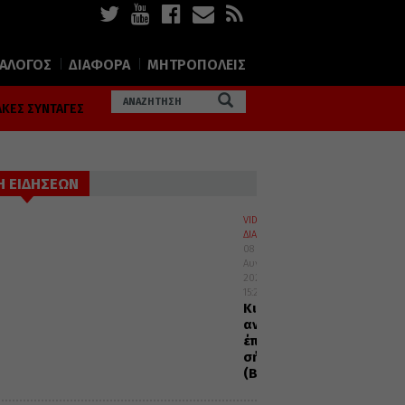
ΙΑΛΟΓΟΣ
ΔΙΑΦΟΡΑ
ΜΗΤΡΟΠΟΛΕΙΣ
ΚΕΣ ΣΥΝΤΑΓΕΣ
Η ΕΙΔΗΣΕΩΝ
VIDEOS
ΔΙΑΦΟΡΑ
08
Αυγούστου
2026
15:28
Κι
αν
έπεσες,
σήκω
(Βίντεο)