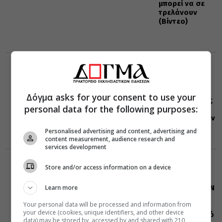
μπορεί να σε
τρελάνουν
(Βίντεο)
ΕΟΡΤΟΛΟΓΙΟ
08 Αυγούστου 2026
0:39
Σαν σήμερα:
Δόγμα asks for your consent to use your
Όλες οι εορτές
personal data for the following purposes:
και γεγονότα
που συνέβησαν
08 Αυγούστου
Personalised advertising and content, advertising and
content measurement, audience research and
services development
ΔΙΑΦΟΡΑ
ΕΛΛΑΔΑ
Store and/or access information on a device
07 Αυγούστου 2026
20:00
Η LEROY MERLIN
Learn more
στηρίζει τον
Your personal data will be processed and information from
Ελληνικό
your device (cookies, unique identifiers, and other device
Ερυθρό Σταυρό
data) may be stored by, accessed by and shared with 210