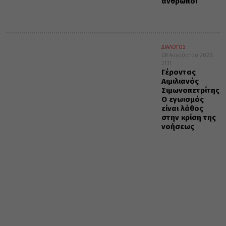
άνθρωποι
ΔΙΑΛΟΓΟΣ
08 Αυγούστου 2026
21:11
Γέροντας
Αιμιλιανός
Σιμωνοπετρίτης:
Ο εγωισμός
είναι λάθος
στην κρίση της
νοήσεως