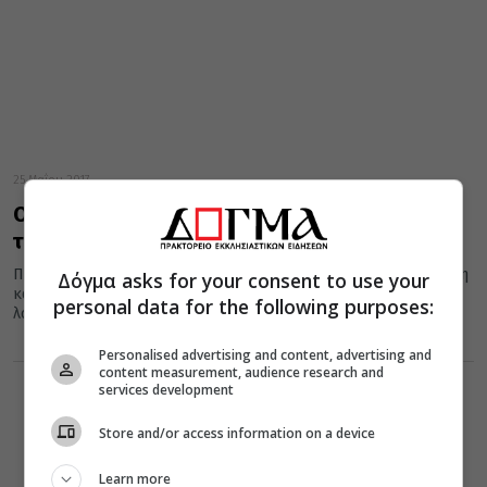
25 Μαΐου 2017
Ο Άγιος Ιωάννης ο Χρυσόστομος μας εξηγεί
την σημασία της Αναλήψεως
Ποια είναι λοιπόν η σημερινή εορτή της Αναλήψεως; Είναι μεγάλη
Δόγμα asks for your consent to use your
και αξιοσέβαστη, αγαπητέ μου, και υπερβαίνει την ανθρώπινη
personal data for the following purposes:
λογική,...
Personalised advertising and content, advertising and
content measurement, audience research and
services development
Store and/or access information on a device
Learn more