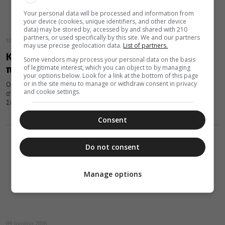
Your personal data will be processed and information from
your device (cookies, unique identifiers, and other device
data) may be stored by, accessed by and shared with 210
partners, or used specifically by this site. We and our partners
10 Ιουνίου 2016
may use precise geolocation data.
List of partners.
Καστορίας Σεραφείμ: Να φυλάξουμε την
Some vendors may process your personal data on the basis
of legitimate interest, which you can object to by managing
πίστη μας στο πρόσωπο του Χριστού
your options below. Look for a link at the bottom of this page
or in the site menu to manage or withdraw consent in privacy
Ο Μεθέορτος Εσπερινός της Αναλήψεως του Κυρίου τελέσθηκε
and cookie settings.
στον ομώνυμο Ιερό Ναό Δισπηλιού, χοροστατούντος του
Σεβασμιωτάτου Μητροπολίτου Καστορίας Σεραφείμ...
Consent
Do not consent
Manage options
09 Ιουνίου 2016