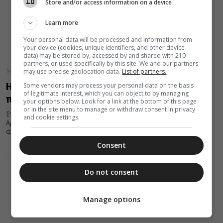
Store and/or access information on a device
Learn more
Your personal data will be processed and information from
your device (cookies, unique identifiers, and other device
data) may be stored by, accessed by and shared with 210
partners, or used specifically by this site. We and our partners
may use precise geolocation data.
List of partners.
14 Σεπτεμβρίου 2021
Η «ΑΠΟΣΤΟΛΗ» στηρίζει τους μαθητές
Some vendors may process your personal data on the basis
of legitimate interest, which you can object to by managing
πυρόπληκτων περιοχών της Ηλείας
your options below. Look for a link at the bottom of this page
or in the site menu to manage or withdraw consent in privacy
Στήριξη στους μαθητές των 22 πυρόπληκτων χωριών του Δήμου
and cookie settings.
Αρχαίας Ολυμπίας του Νομού Ηλείας, προσέφερε σήμερα, ο
Φιλανθρωπικός Οργανισμός...
Consent
Do not consent
Manage options