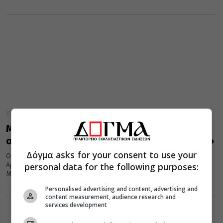
21 Σεπτεμβρίου 2021
Μητρόπολη Φθιώτιδος και “ΑΠΟΣΤΟΛΗ”
συνεχίζουν το «ΜΑΖΙ ΟΠΟΥ ΥΠΑΡΧΕΙ ΑΝΑΓΚΗ»
Δόγμα asks for your consent to use your
Ο Φιλανθρωπικός Οργανισμός «ΑΠΟΣΤΟΛΗ» της Ιεράς
Αρχιεπισκοπής Αθηνών, η Εταιρεία «ΜΑΣΟΥΤΗΣ» και η Ιερά
personal data for the following purposes:
Μητρόπολη Φθιώτιδος συνεχίζουν το πρόγραμμα...
Personalised advertising and content, advertising and
content measurement, audience research and
services development