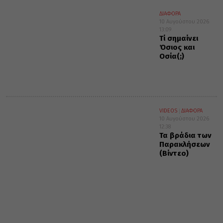
ΔΙΑΦΟΡΑ
10 Αυγούστου 2026
13:09
Τί σημαίνει
Όσιος και
Οσία(;)
VIDEOS
ΔΙΑΦΟΡΑ
10 Αυγούστου 2026
12:38
Τα βράδια των
Παρακλήσεων
(Βίντεο)