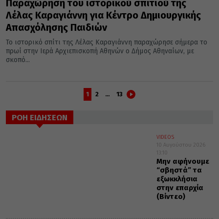
Παραχώρηση του ιστορικού σπιτιού της
Λέλας Καραγιάννη για Κέντρο Δημιουργικής
Απασχόλησης Παιδιών
Το ιστορικό σπίτι της Λέλας Καραγιάννη παραχώρησε σήμερα το
πρωί στην Ιερά Αρχιεπισκοπή Αθηνών ο Δήμος Αθηναίων, με
σκοπό...
1
2
…
13
ΡΟΗ ΕΙΔΗΣΕΩΝ
VIDEOS
10 Αυγούστου 2026
13:10
Μην αφήνουμε
“σβηστά” τα
εξωκκλήσια
στην επαρχία
(Βίντεο)