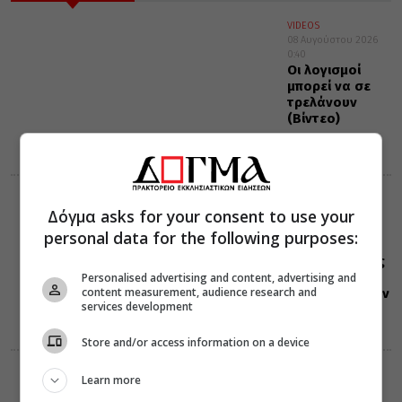
VIDEOS
08 Αυγούστου 2026
0:40
Οι λογισμοί
μπορεί να σε
τρελάνουν
(Βίντεο)
ΕΟΡΤΟΛΟΓΙΟ
Δόγμα asks for your consent to use your
08 Αυγούστου 2026
0:39
personal data for the following purposes:
Σαν σήμερα:
Όλες οι εορτές
και γεγονότα
Personalised advertising and content, advertising and
content measurement, audience research and
που συνέβησαν
services development
08 Αυγούστου
Store and/or access information on a device
ΔΙΑΦΟΡΑ
ΕΛΛΑΔΑ
Learn more
07 Αυγούστου 2026