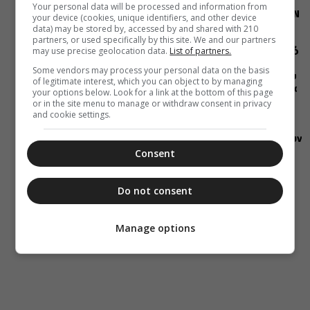
20:00
Your personal data will be processed and information from
Η LEROY MERLIN
your device (cookies, unique identifiers, and other device
στηρίζει τον
data) may be stored by, accessed by and shared with 210
Ελληνικό
partners, or used specifically by this site. We and our partners
may use precise geolocation data.
List of partners.
Ερυθρό Σταυρό
με δωρεά
Some vendors may process your personal data on the basis
επιχειρησιακού
of legitimate interest, which you can object to by managing
εξοπλισμού για
your options below. Look for a link at the bottom of this page
την
or in the site menu to manage or withdraw consent in privacy
αντιμετώπιση
and cookie settings.
των
καταστροφικών
πυρκαγιών
Consent
Do not consent
Manage options