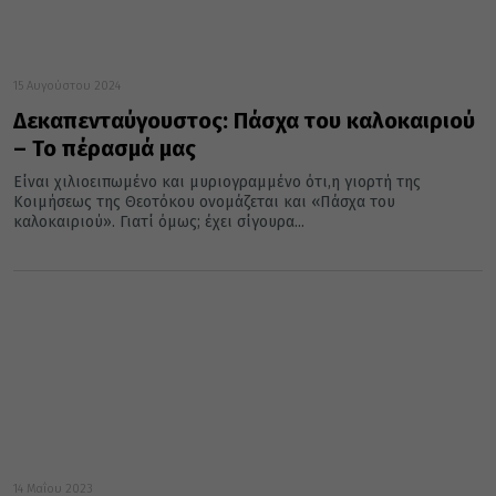
15 Αυγούστου 2024
Δεκαπενταύγουστος: Πάσχα του καλοκαιριού
– Το πέρασμά μας
Είναι χιλιοειπωμένο και μυριογραμμένο ότι,η γιορτή της
Κοιμήσεως της Θεοτόκου ονομάζεται και «Πάσχα του
καλοκαιριού». Γιατί όμως; έχει σίγουρα...
14 Μαΐου 2023