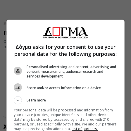
28 Αυγούστου 2021
Πρόσεχε τι τάζεις
Οι διανθρώπινες σχέσεις, ιδίως στις ημέρες μας, έχουν ανάγκη
Δόγμα asks for your consent to use your
από σοβαρότητα. Αυτό που λέμε, αυτό και να εννοούμε. Αυτό...
personal data for the following purposes:
Personalised advertising and content, advertising and
content measurement, audience research and
services development
Store and/or access information on a device
Learn more
Your personal data will be processed and information from
your device (cookies, unique identifiers, and other device
12 Αυγούστου 2021
data) may be stored by, accessed by and shared with 210
partners, or used specifically by this site. We and our partners
Χριστιανική Οικογένεια
may use precise geolocation data.
List of partners.