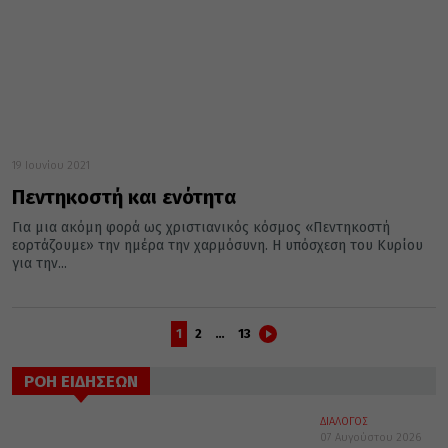
19 Ιουνίου 2021
Πεντηκοστή και ενότητα
Για μια ακόμη φορά ως χριστιανικός κόσμος «Πεντηκοστή
εορτάζουμε» την ημέρα την χαρμόσυνη. Η υπόσχεση του Κυρίου
για την...
1
2
…
13
ΡΟΗ ΕΙΔΗΣΕΩΝ
ΔΙΑΛΟΓΟΣ
07 Αυγούστου 2026