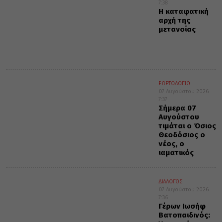
7:38
Η καταφατική
αρχή της
μετανοίας
ΕΟΡΤΟΛΟΓΙΟ
07 Αυγούστου 2026
7:37
Σήμερα 07
Αυγούστου
τιμάται ο Όσιος
Θεοδόσιος ο
νέος, ο
ιαματικός
ΔΙΑΛΟΓΟΣ
07 Αυγούστου 2026
7:36
Γέρων Ιωσήφ
Βατοπαιδινός: