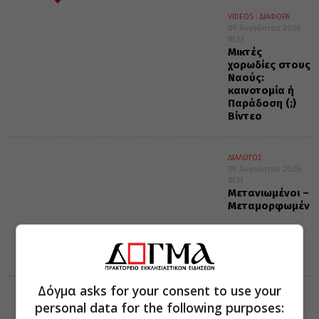
VIDEOS
ΔΙΑΦΟΡΑ
09 Αυγούστου 2026
18:32
Μικτές
χορωδίες στους
Ναούς:
καινοτομία ή
Παράδοση (;)
Βίντεο
ΔΙΑΛΟΓΟΣ
09 Αυγούστου 2026
18:31
Μετανιωμένοι –
Μεταμορφωμένο
Δόγμα asks for your consent to use your
ΔΙΑΛΟΓΟΣ
ΔΙΑΦΟΡΑ
personal data for the following purposes:
09 Αυγούστου 2026