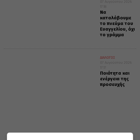
07 Αυγούστου 2026
17:18
Να
καταλάβουμε
το πνεύμα του
Ευαγγελίου, όχι
το γράμμα
ΔΙΑΛΟΓΟΣ
07 Αυγούστου 2026
17:17
Ποιότητα και
ενέργεια της
προσευχής