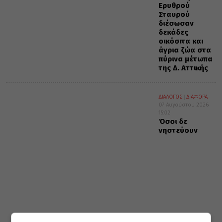
Ερυθρού
Σταυρού
διέσωσαν
δεκάδες
οικόσιτα και
άγρια ζώα στα
πύρινα μέτωπα
της Δ. Αττικής
ΔΙΑΛΟΓΟΣ
ΔΙΑΦΟΡΑ
07 Αυγούστου 2026
15:02
Όσοι δε
νηστεύουν