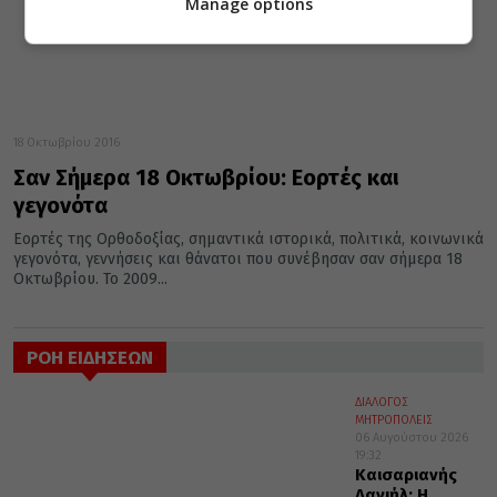
Manage options
18 Οκτωβρίου 2016
Σαν Σήμερα 18 Οκτωβρίου: Εορτές και
γεγονότα
Εορτές της Ορθοδοξίας, σημαντικά ιστορικά, πολιτικά, κοινωνικά
γεγονότα, γεννήσεις και θάνατοι που συνέβησαν σαν σήμερα 18
Οκτωβρίου. Το 2009...
ΡΟΗ ΕΙΔΗΣΕΩΝ
ΔΙΑΛΟΓΟΣ
ΜΗΤΡΟΠΟΛΕΙΣ
06 Αυγούστου 2026
19:32
Καισαριανής
Δανιήλ: Η