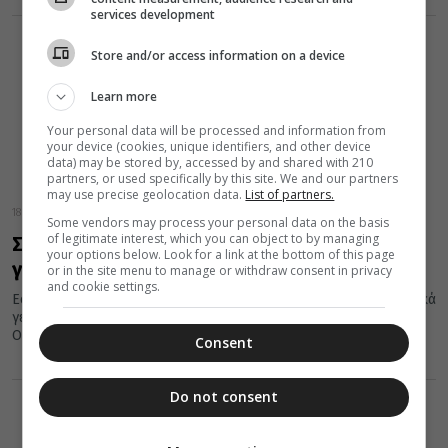
services development
Store and/or access information on a device
Learn more
Your personal data will be processed and information from
your device (cookies, unique identifiers, and other device
data) may be stored by, accessed by and shared with 210
partners, or used specifically by this site. We and our partners
may use precise geolocation data.
List of partners.
18 Οκτωβρίου 2017
Some vendors may process your personal data on the basis
of legitimate interest, which you can object to by managing
Σαν Σήμερα 18 Οκτωβρίου… Εορτές και
your options below. Look for a link at the bottom of this page
γεγονότα
or in the site menu to manage or withdraw consent in privacy
and cookie settings.
Εορτές της Ορθοδοξίας, σημαντικά ιστορικά, πολιτικά, κοινωνικά
γεγονότα, γεννήσεις και θάνατοι που συνέβησαν σαν σήμερα 18
Οκτωβρίου. Το 2009...
Consent
Do not consent