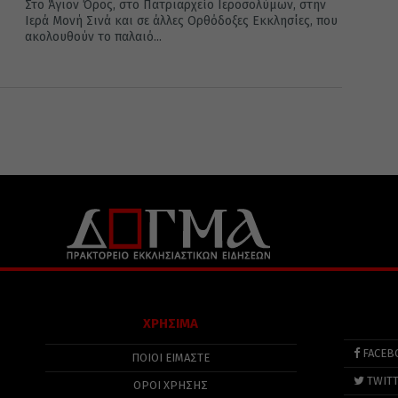
Στο Άγιον Όρος, στο Πατριαρχείο Ιεροσολύμων, στην
Ιερά Μονή Σινά και σε άλλες Ορθόδοξες Εκκλησίες, που
ακολουθούν το παλαιό...
ΧΡΗΣΙΜΑ
FACEB
ΠΟΙΟΙ ΕΙΜΑΣΤΕ
TWIT
ΟΡΟΙ ΧΡΗΣΗΣ