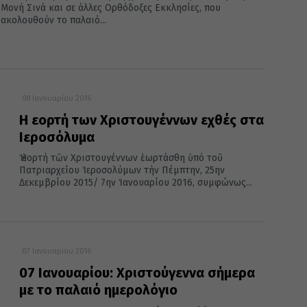
Μονή Σινά και σε άλλες Ορθόδοξες Εκκλησίες, που
ακολουθούν το παλαιό...
08 Ιανουαρίου 2016
Η εορτή των Χριστουγέννων εχθές στα
Ιεροσόλυμα
Ἡ ἑορτή τῶν Χριστουγέννων ἑωρτάσθη ὑπό τοῦ
Πατριαρχείου Ἱεροσολύμων τήν Πέμπτην, 25ην
Δεκεμβρίου 2015/ 7ην Ἰανουαρίου 2016, συμφώνως...
07 Ιανουαρίου 2016
07 Ιανουαρίου: Χριστούγεννα σήμερα
με το παλαιό ημερολόγιο