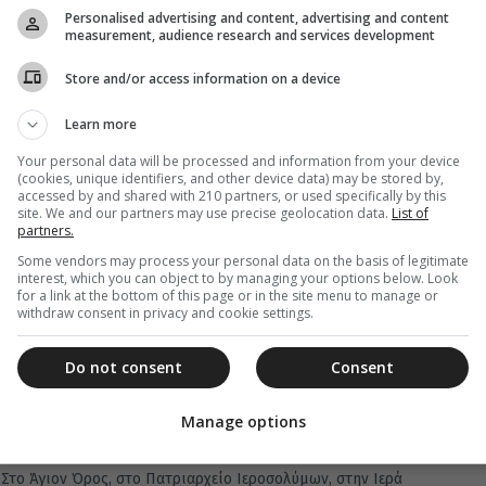
ακολουθούν το παλαιό...
Personalised advertising and content, advertising and content
measurement, audience research and services development
Store and/or access information on a device
Learn more
07 Ιανουαρίου 2021
Σήμερα 07 Ιανουαρίου εορτάζονται τα
Your personal data will be processed and information from your device
(cookies, unique identifiers, and other device data) may be stored by,
Χριστούγεννα με το παλαιό ημερολόγιο
accessed by and shared with 210 partners, or used specifically by this
site. We and our partners may use precise geolocation data.
List of
Στο Άγιον Όρος, στο Πατριαρχείο Ιεροσολύμων, στην Ιερά
partners.
Μονή Σινά και σε άλλες Ορθόδοξες Εκκλησίες, που
Some vendors may process your personal data on the basis of legitimate
ακολουθούν το παλαιό...
interest, which you can object to by managing your options below. Look
for a link at the bottom of this page or in the site menu to manage or
withdraw consent in privacy and cookie settings.
Do not consent
Consent
07 Ιανουαρίου 2020
Στις 07 Ιανουαρίου εορτάζονται τα
Manage options
Χριστούγεννα με το παλαιό ημερολόγιο
Στο Άγιον Όρος, στο Πατριαρχείο Ιεροσολύμων, στην Ιερά