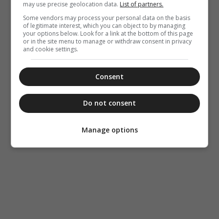
Ο Αββάς
may use precise geolocation data.
List of partners.
Σισώης, ο
Some vendors may process your personal data on the basis
Μέγας
of legitimate interest, which you can object to by managing
your options below. Look for a link at the bottom of this page
or in the site menu to manage or withdraw consent in privacy
and cookie settings.
Consent
Do not consent
Manage options