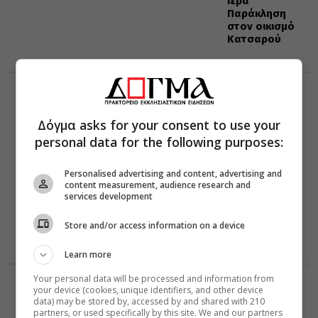
Ιερά
Παράκληση
στον οικισμό
Κατσαρού
ΔΙΑΦΟΡΑ
ΕΛΛΑΔΑ
07 Αυγούστου 2026
13:45
Δόγμα asks for your consent to use your
Ο Ελληνικός
personal data for the following purposes:
Ερυθρός
Σταυρός
ενημερώνει
Personalised advertising and content, advertising and
τους
content measurement, audience research and
πυρόπληκτους
services development
της Δ. Αττικής
για τα μέτρα
Store and/or access information on a device
στήριξης της
Πολιτείας
Learn more
Your personal data will be processed and information from
ΔΙΑΛΟΓΟΣ
your device (cookies, unique identifiers, and other device
07 Αυγούστου 2026
data) may be stored by, accessed by and shared with 210
13:42
partners, or used specifically by this site. We and our partners