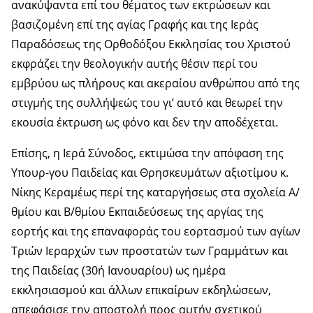
ανακύψαντα επί του θέματος των εκτρώσεων και
βασιζομένη επί της αγίας Γραφής και της Ιεράς
Παραδόσεως της Ορθοδόξου Εκκλησίας του Χριστού
εκφράζει την θεολογικήν αυτής θέσιν περί του
εμβρύου ως πλήρους και ακεραίου ανθρώπου από της
στιγμής της συλλήψεώς του γι’ αυτό και θεωρεί την
εκουσία έκτρωση ως φόνο και δεν την αποδέχεται.
Επίσης, η Ιερά Σύνοδος, εκτιμώσα την απόφαση της
Υπουρ-γου Παιδείας και Θρησκευμάτων αξιοτίμου κ.
Νίκης Κεραμέως περί της καταργήσεως στα σχολεία Α/
θμίου και Β/θμίου Εκπαιδεύσεως της αργίας της
εορτής και της επαναφοράς του εορτασμού των αγίων
Τριών Ιεραρχών των προστατών των Γραμμάτων και
της Παιδείας (30ή Ιανουαρίου) ως ημέρα
εκκλησιασμού και άλλων επικαίρων εκδηλώσεων,
απεφάσισε την αποστολή προς αυτήν σχετικού