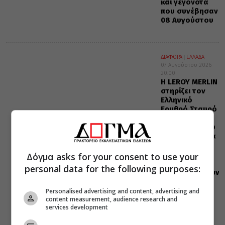
και γεγονότα
που συνέβησαν
08 Αυγούστου
ΔΙΑΦΟΡΑ
ΕΛΛΑΔΑ
07 Αυγούστου 2026
20:00
Η LEROY MERLIN
στηρίζει τον
Ελληνικό
Ερυθρό Σταυρό
με δωρεά
επιχειρησιακού
εξοπλισμού για
την
αντιμετώπιση
Δόγμα asks for your consent to use your
των
personal data for the following purposes:
καταστροφικών
πυρκαγιών
Personalised advertising and content, advertising and
content measurement, audience research and
services development