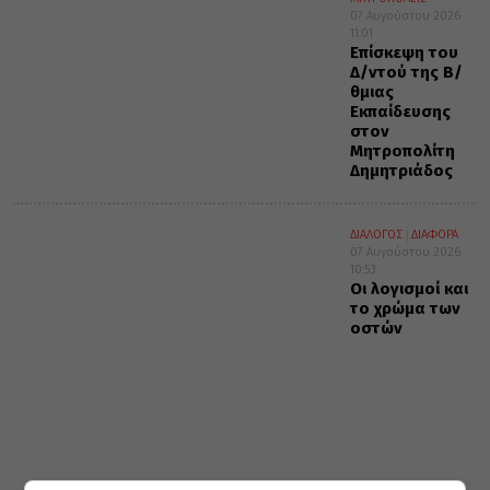
07 Αυγούστου 2026
11:01
Επίσκεψη του
Δ/ντού της Β/
θμιας
Εκπαίδευσης
στον
Μητροπολίτη
Δημητριάδος
ΔΙΑΛΟΓΟΣ
ΔΙΑΦΟΡΑ
07 Αυγούστου 2026
10:53
Οι λογισμοί και
το χρώμα των
οστών