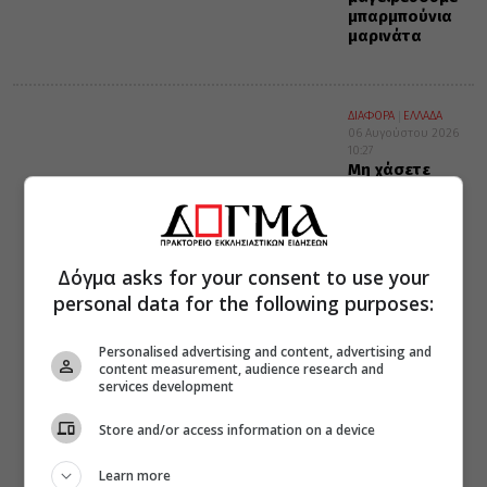
μπαρμπούνια
μαρινάτα
ΔΙΑΦΟΡΑ
ΕΛΛΑΔΑ
06 Αυγούστου 2026
10:27
Μη χάσετε
σήμερα, την
“Κιβωτό της
Ορθοδοξίας”,
σε όλα τα
περίπτερα
Δόγμα asks for your consent to use your
personal data for the following purposes:
Personalised advertising and content, advertising and
content measurement, audience research and
services development
Store and/or access information on a device
Learn more