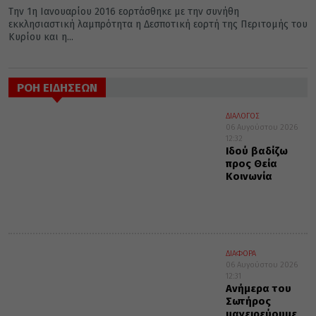
Την 1η Ιανουαρίου 2016 εορτάσθηκε με την συνήθη
εκκλησιαστική λαμπρότητα η Δεσποτική εορτή της Περιτομής του
Κυρίου και η...
ΡΟΗ ΕΙΔΗΣΕΩΝ
ΔΙΑΛΟΓΟΣ
06 Αυγούστου 2026
12:32
Ιδού βαδίζω
προς Θεία
Κοινωνία
ΔΙΑΦΟΡΑ
06 Αυγούστου 2026
12:31
Ανήμερα του
Σωτήρος
μαγειρεύουμε